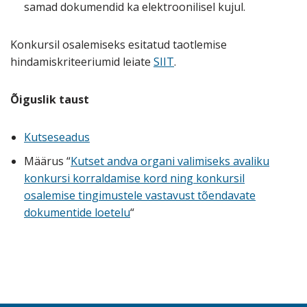
samad dokumendid ka elektroonilisel kujul.
Konkursil osalemiseks esitatud taotlemise
hindamiskriteeriumid leiate
SIIT
.
Õiguslik taust
Kutseseadus
Määrus “
Kutset andva organi valimiseks avaliku
konkursi korraldamise kord ning konkursil
osalemise tingimustele vastavust tõendavate
dokumentide loetelu
“