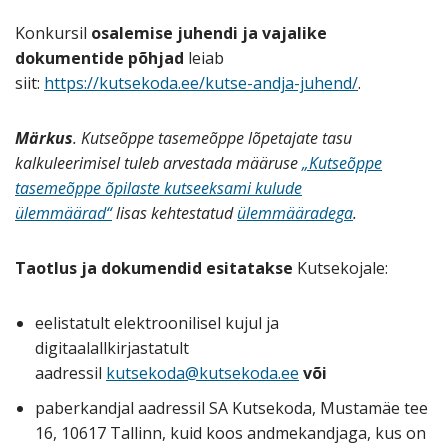
Konkursil
osalemise juhendi ja vajalike
dokumentide põhjad
leiab
siit:
https://kutsekoda.ee/kutse-andja-juhend/
.
Märkus
. Kutseõppe tasemeõppe lõpetajate tasu
kalkuleerimisel tuleb arvestada määruse
„Kutseõppe
tasemeõppe õpilaste kutseeksami kulude
ülemmäärad“
lisas kehtestatud
ülemmääradega
.
Taotlus ja dokumendid esitatakse
Kutsekojale:
eelistatult elektroonilisel kujul ja
digitaalallkirjastatult
aadressil
kutsekoda@kutsekoda.ee
või
paberkandjal aadressil SA Kutsekoda, Mustamäe tee
16, 10617 Tallinn, kuid koos andmekandjaga, kus on