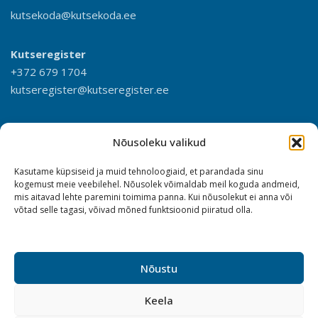
kutsekoda@kutsekoda.ee
Kutseregister
+372 679 1704
kutseregister@kutseregister.ee
Nõusoleku valikud
Kasutame küpsiseid ja muid tehnoloogiaid, et parandada sinu
kogemust meie veebilehel. Nõusolek võimaldab meil koguda andmeid,
mis aitavad lehte paremini toimima panna. Kui nõusolekut ei anna või
võtad selle tagasi, võivad mõned funktsioonid piiratud olla.
Nõustu
Keela