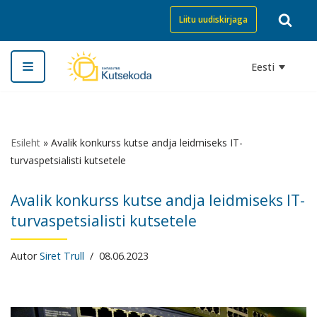
Liitu uudiskirjaga
Skip
to
Eesti
content
Esileht
»
Avalik konkurss kutse andja leidmiseks IT-
turvaspetsialisti kutsetele
Avalik konkurss kutse andja leidmiseks IT-
turvaspetsialisti kutsetele
Autor
Siret Trull
08.06.2023