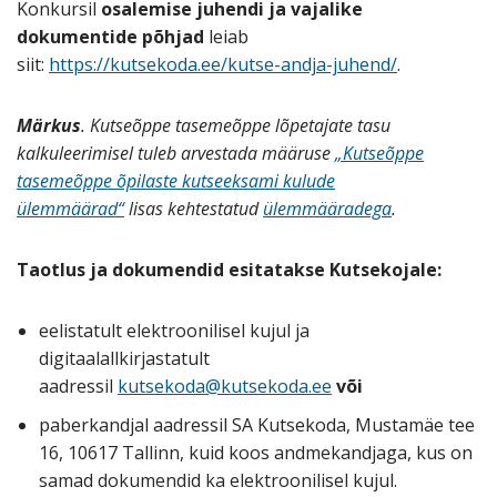
Konkursil
osalemise juhendi ja vajalike
dokumentide põhjad
leiab
siit:
https://kutsekoda.ee/kutse-andja-juhend/
.
Märkus
. Kutseõppe tasemeõppe lõpetajate tasu
kalkuleerimisel tuleb arvestada määruse
„Kutseõppe
tasemeõppe õpilaste kutseeksami kulude
ülemmäärad“
lisas kehtestatud
ülemmääradega
.
Taotlus ja dokumendid esitatakse Kutsekojale:
eelistatult elektroonilisel kujul ja
digitaalallkirjastatult
aadressil
kutsekoda@kutsekoda.ee
või
paberkandjal aadressil SA Kutsekoda, Mustamäe tee
16, 10617 Tallinn, kuid koos andmekandjaga, kus on
samad dokumendid ka elektroonilisel kujul.