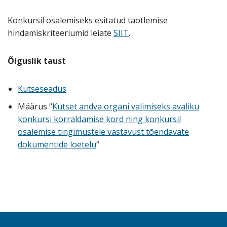
Konkursil osalemiseks esitatud taotlemise
hindamiskriteeriumid leiate
SIIT
.
Õiguslik taust
Kutseseadus
Määrus “
Kutset andva organi valimiseks avaliku
konkursi korraldamise kord ning konkursil
osalemise tingimustele vastavust tõendavate
dokumentide loetelu
“