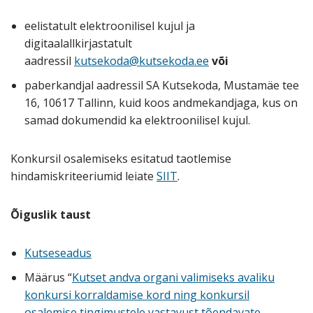
eelistatult elektroonilisel kujul ja
digitaalallkirjastatult
aadressil
kutsekoda@kutsekoda.ee
või
paberkandjal aadressil SA Kutsekoda, Mustamäe tee
16, 10617 Tallinn, kuid koos andmekandjaga, kus on
samad dokumendid ka elektroonilisel kujul.
Konkursil osalemiseks esitatud taotlemise
hindamiskriteeriumid leiate
SIIT
.
Õiguslik taust
Kutseseadus
Määrus “
Kutset andva organi valimiseks avaliku
konkursi korraldamise kord ning konkursil
osalemise tingimustele vastavust tõendavate