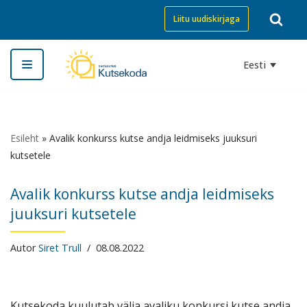
Liitu uudiskirjaga
Skip
to
Eesti
content
Esileht
»
Avalik konkurss kutse andja leidmiseks juuksuri
kutsetele
Avalik konkurss kutse andja leidmiseks
juuksuri kutsetele
Autor
Siret Trull
08.08.2022
Kutsekoda kuulutab välja avaliku konkursi kutse andja