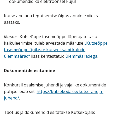
dokumendid ka elektroonsel kujul.
Kutse andjana tegutsemise õigus antakse viieks
aastaks.
Märkus:
Kutseõppe tasemeõppe lõpetajate tasu
kalkuleerimisel tuleb arvestada määruse
„Kutseõppe
tasemeõppe õpilaste kutseeksami kulude
ülemmäärad“
lisas kehtestatud
ülemmääradega
.
Dokumentide esitamine
Konkursil osalemise juhendi ja vajalike dokumentide
põhjad leiab siit:
https://kutsekoda.ee/kutse-andja-
juhend/
.
Taotlus ja dokumendid esitatakse Kutsekojale: