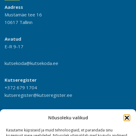
Aadress
Mustamäe tee 16
10617 Tallinn
Avatud
E-R 9-17
kutsekoda@kutsekoda.ee
Kutseregister
+372 679 1704
kutseregister@kutseregister.ee
Nõusoleku valikud
Kasutame küpsiseid ja muid tehnoloogiaid, et parandada sinu
kogemust meie veebilehel. Nõusolek võimaldab meil koguda andmeid,