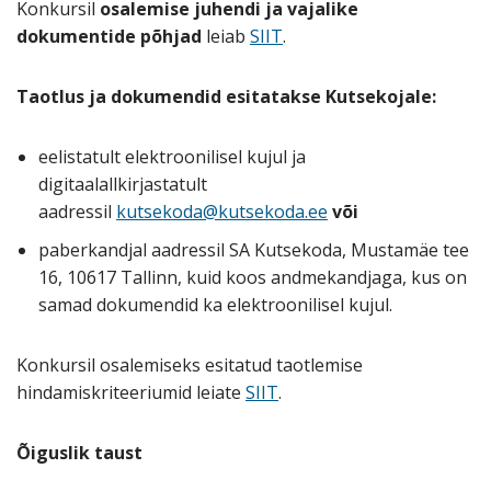
Konkursil
osalemise juhendi ja vajalike
dokumentide põhjad
leiab
SIIT
.
Taotlus ja dokumendid esitatakse
Kutsekojale:
eelistatult elektroonilisel kujul ja
digitaalallkirjastatult
aadressil
kutsekoda@kutsekoda.ee
või
paberkandjal aadressil SA Kutsekoda, Mustamäe tee
16, 10617 Tallinn, kuid koos andmekandjaga, kus on
samad dokumendid ka elektroonilisel kujul.
Konkursil osalemiseks esitatud taotlemise
hindamiskriteeriumid leiate
SIIT
.
Õiguslik taust