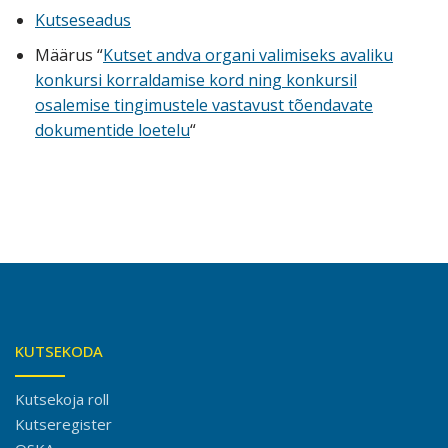
Kutseseadus
Määrus “
Kutset andva organi valimiseks avaliku
konkursi korraldamise kord ning konkursil
osalemise tingimustele vastavust tõendavate
dokumentide loetelu
“
KUTSEKODA
Kutsekoja roll
Kutseregister