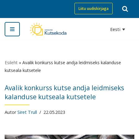
Liitu uudiskirjaga
Skip
to
Eesti
content
Esileht
»
Avalik konkurss kutse andja leidmiseks kalanduse
kutseala kutsetele
Avalik konkurss kutse andja leidmiseks
kalanduse kutseala kutsetele
Autor
Siret Trull
22.05.2023