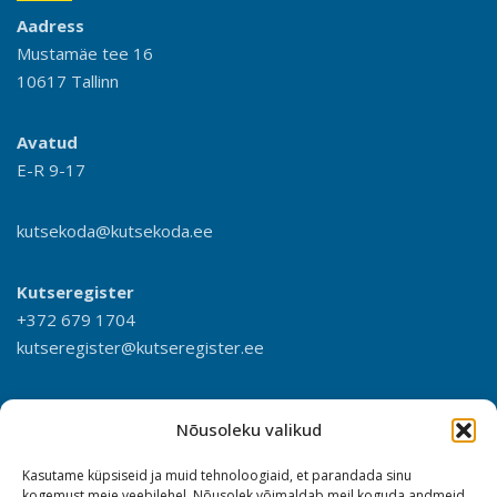
Aadress
Mustamäe tee 16
10617 Tallinn
Avatud
E-R 9-17
kutsekoda@kutsekoda.ee
Kutseregister
+372 679 1704
kutseregister@kutseregister.ee
Nõusoleku valikud
Kasutame küpsiseid ja muid tehnoloogiaid, et parandada sinu
kogemust meie veebilehel. Nõusolek võimaldab meil koguda andmeid,