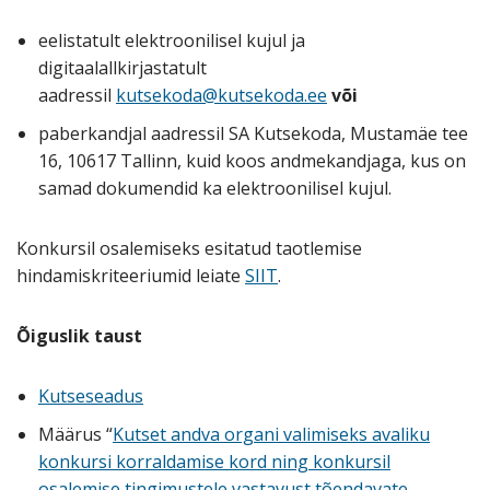
eelistatult elektroonilisel kujul ja
digitaalallkirjastatult
aadressil
kutsekoda@kutsekoda.ee
või
paberkandjal aadressil SA Kutsekoda, Mustamäe tee
16, 10617 Tallinn, kuid koos andmekandjaga, kus on
samad dokumendid ka elektroonilisel kujul.
Konkursil osalemiseks esitatud taotlemise
hindamiskriteeriumid leiate
SIIT
.
Õiguslik taust
Kutseseadus
Määrus “
Kutset andva organi valimiseks avaliku
konkursi korraldamise kord ning konkursil
osalemise tingimustele vastavust tõendavate