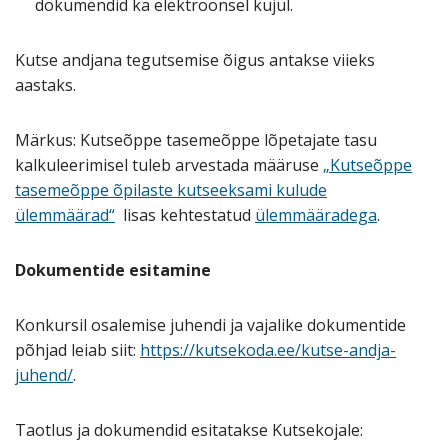
dokumendid ka elektroonsel kujul.
Kutse andjana tegutsemise õigus antakse viieks
aastaks.
Märkus: Kutseõppe tasemeõppe lõpetajate tasu
kalkuleerimisel tuleb arvestada määruse
„Kutseõppe
tasemeõppe õpilaste kutseeksami kulude
ülemmäärad“
lisas kehtestatud
ülemmääradega
.
Dokumentide esitamine
Konkursil osalemise juhendi ja vajalike dokumentide
põhjad leiab siit:
https://kutsekoda.ee/kutse-andja-
juhend/
.
Taotlus ja dokumendid esitatakse Kutsekojale: