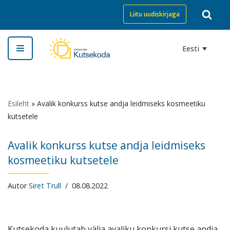
Liitu uudiskirjaga
Skip
to
Eesti
content
Esileht
»
Avalik konkurss kutse andja leidmiseks kosmeetiku
kutsetele
Avalik konkurss kutse andja leidmiseks
kosmeetiku kutsetele
Autor
Siret Trull
08.08.2022
Kutsekoda kuulutab välja avaliku konkursi kutse andja