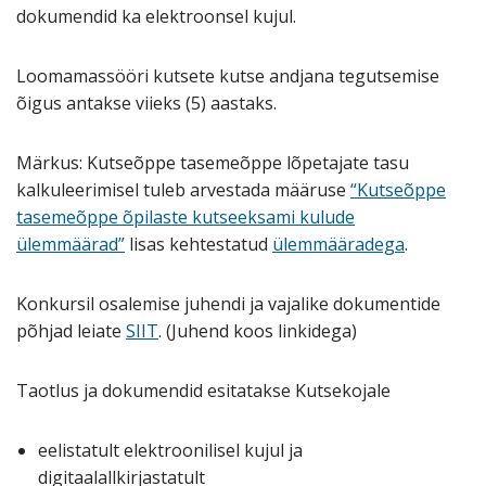
dokumendid ka elektroonsel kujul.
Loomamassööri kutsete kutse andjana tegutsemise
õigus antakse viieks (5) aastaks.
Märkus: Kutseõppe tasemeõppe lõpetajate tasu
kalkuleerimisel tuleb arvestada määruse
“Kutseõppe
tasemeõppe õpilaste kutseeksami kulude
ülemmäärad”
lisas kehtestatud
ülemmääradega
.
Konkursil osalemise juhendi ja vajalike dokumentide
põhjad leiate
SIIT
. (Juhend koos linkidega)
Taotlus ja dokumendid esitatakse Kutsekojale
eelistatult elektroonilisel kujul ja
digitaalallkirjastatult