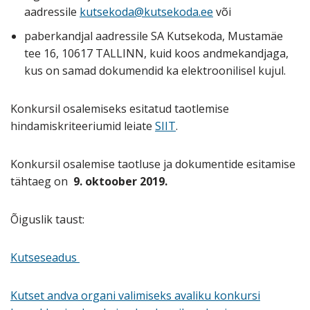
aadressile
kutsekoda@kutsekoda.ee
või
paberkandjal aadressile SA Kutsekoda, Mustamäe
tee 16, 10617 TALLINN, kuid koos andmekandjaga,
kus on samad dokumendid ka elektroonilisel kujul.
Konkursil osalemiseks esitatud taotlemise
hindamiskriteeriumid leiate
SIIT
.
Konkursil osalemise taotluse ja dokumentide esitamise
tähtaeg on
9. oktoober 2019.
Õiguslik taust:
Kutseseadus
Kutset andva organi valimiseks avaliku konkursi