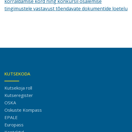
korraldamise kord ning konkursil osalemise
tingimustele vastavust tõendavate dokumentide loetelu
KUTSEKODA
Kutsekoja roll
Kutseregister
OSKA
Oskuste Kompass
EPALE
Europass