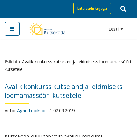
Liitu uudiskirjaga
Skip
to
Eesti
content
Esileht
»
Avalik konkurss kutse andja leidmiseks loomamassööri
kutsetele
Avalik konkurss kutse andja leidmiseks
loomamassööri kutsetele
Autor
Agne Lepikson
02.09.2019
Kutsekoda kuulutab välja avaliku konkursi