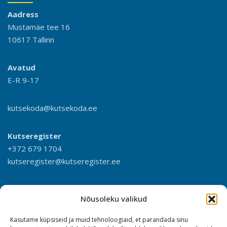
Aadress
Mustamäe tee 16
10617 Tallinn
Avatud
E-R 9-17
kutsekoda@kutsekoda.ee
Kutseregister
+372 679 1704
kutseregister@kutseregister.ee
Nõusoleku valikud
Kasutame küpsiseid ja muid tehnoloogiaid, et parandada sinu