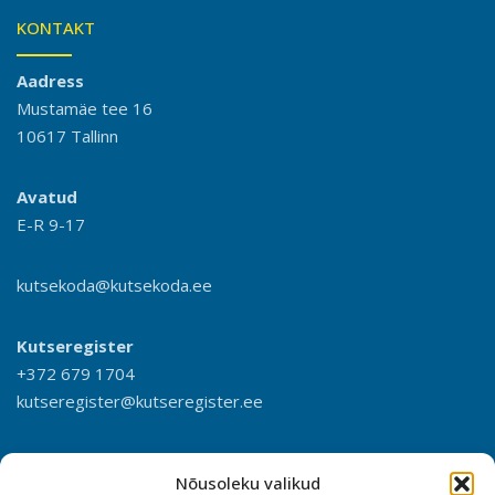
KONTAKT
Aadress
Mustamäe tee 16
10617 Tallinn
Avatud
E-R 9-17
kutsekoda@kutsekoda.ee
Kutseregister
+372 679 1704
kutseregister@kutseregister.ee
Nõusoleku valikud