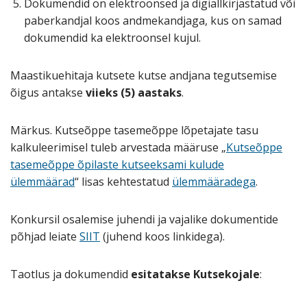
Dokumendid on elektroonsed ja digiallkirjastatud või
paberkandjal koos andmekandjaga, kus on samad
dokumendid ka elektroonsel kujul.
Maastikuehitaja kutsete kutse andjana tegutsemise
õigus antakse
viieks (5) aastaks
.
Märkus. Kutseõppe tasemeõppe lõpetajate tasu
kalkuleerimisel tuleb arvestada määruse „
Kutseõppe
tasemeõppe õpilaste kutseeksami kulude
ülemmäärad
“ lisas kehtestatud
ülemmääradega
.
Konkursil osalemise juhendi ja vajalike dokumentide
põhjad leiate
SIIT
(juhend koos linkidega).
Taotlus ja dokumendid
esitatakse Kutsekojale
: