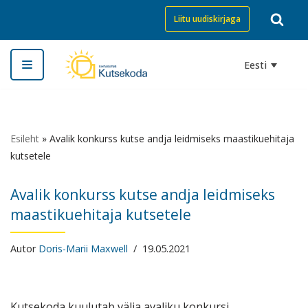
Liitu uudiskirjaga
Skip
to
Eesti
content
Esileht
»
Avalik konkurss kutse andja leidmiseks maastikuehitaja
kutsetele
Avalik konkurss kutse andja leidmiseks
maastikuehitaja kutsetele
Autor
Doris-Marii Maxwell
19.05.2021
Kutsekoda kuulutab välja avaliku konkursi