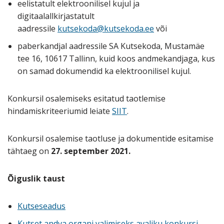
eelistatult elektroonilisel kujul ja
digitaalallkirjastatult
aadressile
kutsekoda@kutsekoda.ee
või
paberkandjal aadressile SA Kutsekoda, Mustamäe
tee 16, 10617 Tallinn, kuid koos andmekandjaga, kus
on samad dokumendid ka elektroonilisel kujul.
Konkursil osalemiseks esitatud taotlemise
hindamiskriteeriumid leiate
SIIT
.
Konkursil osalemise taotluse ja dokumentide esitamise
tähtaeg on
27. september 2021.
Õiguslik taust
Kutseseadus
Kutset andva organi valimiseks avaliku konkursi