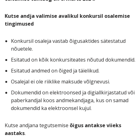
Kutse andja valimise avalikul konkursil osalemise
tingimused
Konkursil osaleja vastab õigusaktides sätestatud
nõuetele.
Esitatud on kõik konkursiteates nõutud dokumendid.
Esitatud andmed on õiged ja täielikud.
Osalejal ei ole riiklike maksude võlgnevusi.
Dokumendid on elektroonsed ja digiallkirjastatud või
paberkandjal koos andmekandjaga, kus on samad
dokumendid ka elektroonsel kujul.
Kutse andjana tegutsemise
õigus antakse viieks
aastaks
.