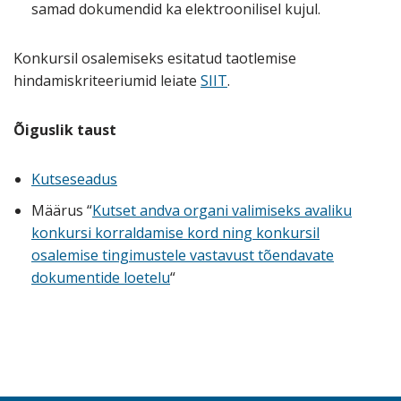
samad dokumendid ka elektroonilisel kujul.
Konkursil osalemiseks esitatud taotlemise
hindamiskriteeriumid leiate
SIIT
.
Õiguslik taust
Kutseseadus
Määrus “
Kutset andva organi valimiseks avaliku
konkursi korraldamise kord ning konkursil
osalemise tingimustele vastavust tõendavate
dokumentide loetelu
“