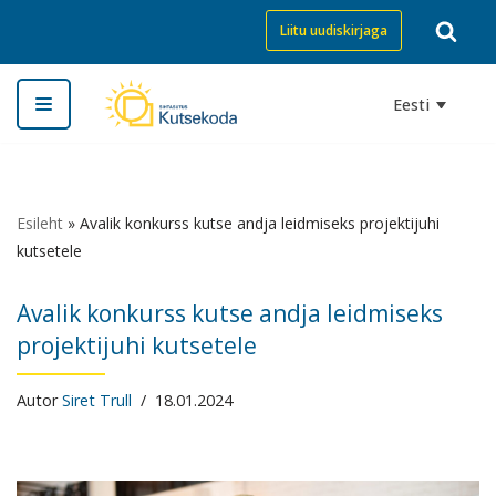
Liitu uudiskirjaga
Skip
to
Eesti
content
Esileht
»
Avalik konkurss kutse andja leidmiseks projektijuhi
kutsetele
Avalik konkurss kutse andja leidmiseks
projektijuhi kutsetele
Autor
Siret Trull
18.01.2024