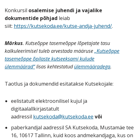
Konkursil
osalemise juhendi ja vajalike
dokumentide põhjad
leiab
siit:
https://kutsekoda.ee/kutse-andja-juhend/
.
Märkus
. Kutseõppe tasemeõppe lõpetajate tasu
kalkuleerimisel tuleb arvestada määruse
„Kutseõppe
tasemeõppe õpilaste kutseeksami kulude
ülemmäärad“
lisas kehtestatud
ülemmääradega
.
Taotlus ja dokumendid esitatakse Kutsekojale:
eelistatult elektroonilisel kujul ja
digitaalallkirjastatult
aadressil
kutsekoda@kutsekoda.ee
või
paberkandjal aadressil SA Kutsekoda, Mustamäe tee
16, 10617 Tallinn, kuid koos andmekandjaga, kus on