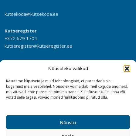
kutsekoda@kutsekoda.ee
Kutseregister
+372 679 1704
kutseregister@kutseregister.ee
Nõusoleku valikud
Kasutame küpsiseid ja muid tehnoloogiaid, et parandada sinu
kogemust meie veebilehel. Nõusolek võimaldab meil koguda andmeid,
mis aitavad lehte paremini toimima panna. Kui nõusolekut ei anna või
võtad selle tagasi, võivad mõned funktsioonid piiratud olla.
Nõustu
Keela