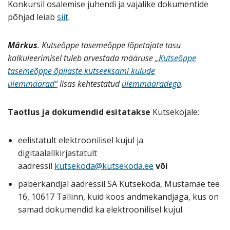
Konkursil osalemise juhendi ja vajalike dokumentide
põhjad leiab
siit
.
Märkus
. Kutseõppe tasemeõppe lõpetajate tasu
kalkuleerimisel tuleb arvestada määruse
„Kutseõppe
tasemeõppe õpilaste kutseeksami kulude
ülemmäärad“
lisas kehtestatud
ülemmääradega
.
Taotlus ja dokumendid esitatakse
Kutsekojale:
eelistatult elektroonilisel kujul ja
digitaalallkirjastatult
aadressil
kutsekoda@kutsekoda.ee
või
paberkandjal aadressil SA Kutsekoda, Mustamäe tee
16, 10617 Tallinn, kuid koos andmekandjaga, kus on
samad dokumendid ka elektroonilisel kujul.