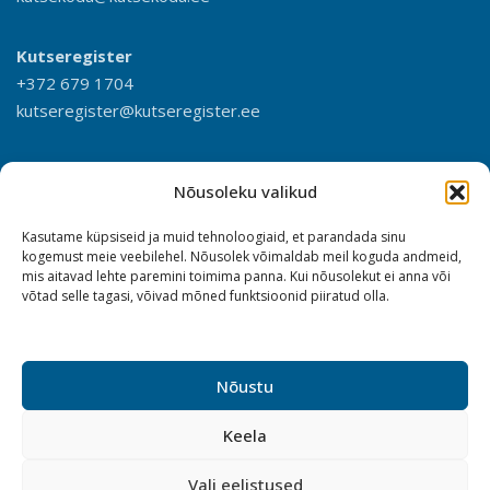
Kutseregister
+372 679 1704
kutseregister@kutseregister.ee
Nõusoleku valikud
Kasutame küpsiseid ja muid tehnoloogiaid, et parandada sinu
kogemust meie veebilehel. Nõusolek võimaldab meil koguda andmeid,
mis aitavad lehte paremini toimima panna. Kui nõusolekut ei anna või
võtad selle tagasi, võivad mõned funktsioonid piiratud olla.
Nõustu
Keela
Vali eelistused