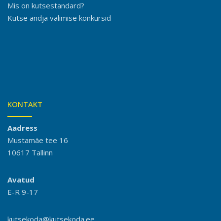
Mis on kutsestandard?
Kutse andja valimise konkursid
KONTAKT
Aadress
Mustamäe tee 16
10617 Tallinn
Avatud
E-R 9-17
kutsekoda@kutsekoda.ee