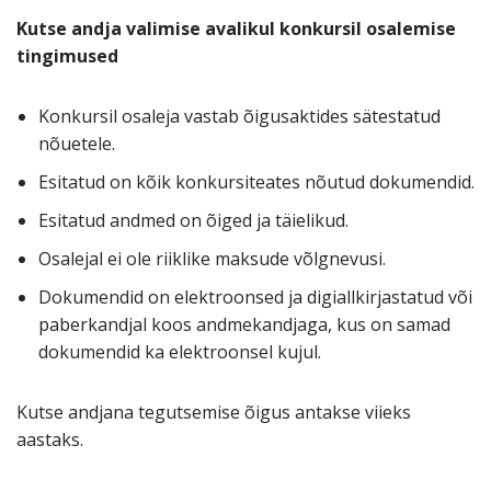
Kutse andja valimise avalikul konkursil osalemise
tingimused
Konkursil osaleja vastab õigusaktides sätestatud
nõuetele.
Esitatud on kõik konkursiteates nõutud dokumendid.
Esitatud andmed on õiged ja täielikud.
Osalejal ei ole riiklike maksude võlgnevusi.
Dokumendid on elektroonsed ja digiallkirjastatud või
paberkandjal koos andmekandjaga, kus on samad
dokumendid ka elektroonsel kujul.
Kutse andjana tegutsemise õigus antakse viieks
aastaks.