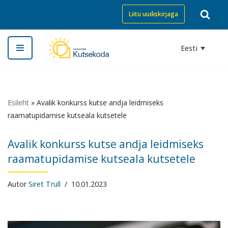
Liitu uudiskirjaga
Skip
to
Eesti
content
Esileht
»
Avalik konkurss kutse andja leidmiseks
raamatupidamise kutseala kutsetele
Avalik konkurss kutse andja leidmiseks
raamatupidamise kutseala kutsetele
Autor
Siret Trull
10.01.2023