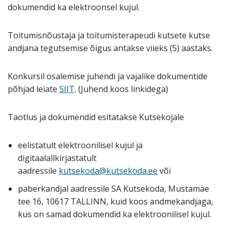
dokumendid ka elektroonsel kujul.
Toitumisnõustaja ja toitumisterapeudi kutsete kutse
andjana tegutsemise õigus antakse viieks (5) aastaks.
Konkursil osalemise juhendi ja vajalike dokumentide
põhjad leiate
SIIT
. (Juhend koos linkidega)
Taotlus ja dokumendid esitatakse Kutsekojale
eelistatult elektroonilisel kujul ja
digitaalallkirjastatult
aadressile
kutsekoda@kutsekoda.ee
või
paberkandjal aadressile SA Kutsekoda, Mustamäe
tee 16, 10617 TALLINN, kuid koos andmekandjaga,
kus on samad dokumendid ka elektroonilisel kujul.