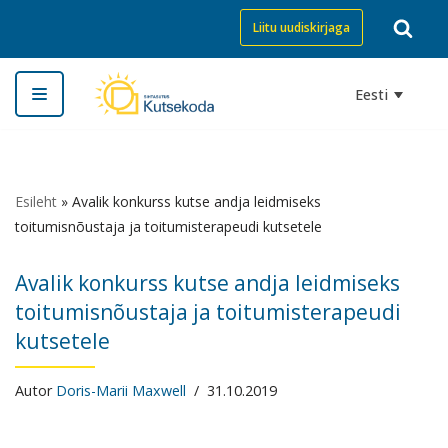
Liitu uudiskirjaga
Skip
to
Eesti
content
Esileht
»
Avalik konkurss kutse andja leidmiseks
toitumisnõustaja ja toitumisterapeudi kutsetele
Avalik konkurss kutse andja leidmiseks
toitumisnõustaja ja toitumisterapeudi
kutsetele
Autor
Doris-Marii Maxwell
31.10.2019