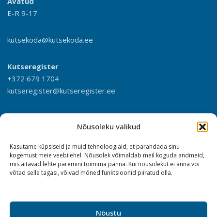
Avatud
E-R 9-17
kutsekoda@kutsekoda.ee
Kutseregister
+372 679 1704
kutseregister@kutseregister.ee
Nõusoleku valikud
Kasutame küpsiseid ja muid tehnoloogiaid, et parandada sinu
kogemust meie veebilehel. Nõusolek võimaldab meil koguda andmeid,
mis aitavad lehte paremini toimima panna. Kui nõusolekut ei anna või
võtad selle tagasi, võivad mõned funktsioonid piiratud olla.
Nõustu