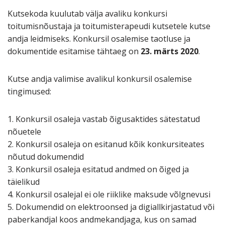
Kutsekoda kuulutab välja avaliku konkursi
toitumisnõustaja ja toitumisterapeudi kutsetele kutse
andja leidmiseks. Konkursil osalemise taotluse ja
dokumentide esitamise tähtaeg on
23. märts 2020
.
Kutse andja valimise avalikul konkursil osalemise
tingimused:
1. Konkursil osaleja vastab õigusaktides sätestatud
nõuetele
2. Konkursil osaleja on esitanud kõik konkursiteates
nõutud dokumendid
3. Konkursil osaleja esitatud andmed on õiged ja
täielikud
4. Konkursil osalejal ei ole riiklike maksude võlgnevusi
5. Dokumendid on elektroonsed ja digiallkirjastatud või
paberkandjal koos andmekandjaga, kus on samad