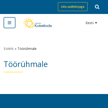
Liitu uudiskirjaga
Skip
to
Eesti
content
Esileht
»
Töörühmale
Töörühmale