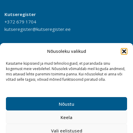
Kutseregister
+372 679 1704
kutseregister@kutseregister.ee
Nõusoleku valikud
Kasutame küpsiseid ja muid tehnoloogiaid, et parandada sinu
kogemust meie veebilehel. Nõusolek võimaldab meil koguda andmeid,
mis aitavad lehte paremini toimima panna. Kui nõusolekut ei anna või
võtad selle tagasi, võivad mõned funktsioonid piiratud olla.
Nõustu
Keela
Vali eelistused