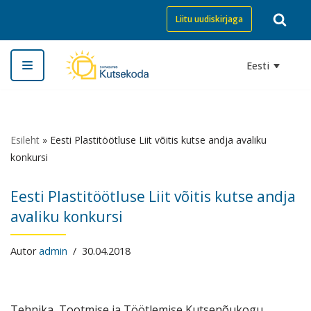
Liitu uudiskirjaga
Skip
to
Eesti
content
Esileht
»
Eesti Plastitöötluse Liit võitis kutse andja avaliku
konkursi
Eesti Plastitöötluse Liit võitis kutse andja
avaliku konkursi
Autor
admin
30.04.2018
Tehnika, Tootmise ja Töötlemise Kutsenõukogu