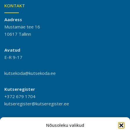
KONTAKT
Aadress
Mustamäe tee 16
10617 Tallinn
Avatud
E-R 9-17
kutsekoda@kutsekoda.ee
Kutseregister
+372 679 1704
kutseregister@kutseregister.ee
Nõusoleku valikud