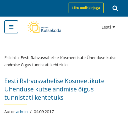
Liitu uudiskirjaga
Skip
to
Eesti
content
Esileht
»
Eesti Rahvusvahelise Kosmeetikute Ühenduse kutse
andmise õigus tunnistati kehtetuks
Eesti Rahvusvahelise Kosmeetikute
Ühenduse kutse andmise õigus
tunnistati kehtetuks
Autor
admin
04.09.2017