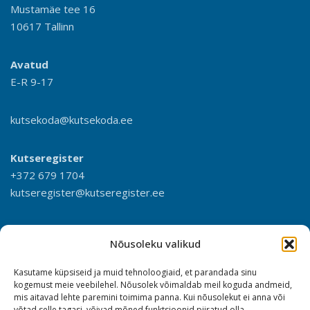
Mustamäe tee 16
10617 Tallinn
Avatud
E-R 9-17
kutsekoda@kutsekoda.ee
Kutseregister
+372 679 1704
kutseregister@kutseregister.ee
Nõusoleku valikud
Kasutame küpsiseid ja muid tehnoloogiaid, et parandada sinu
kogemust meie veebilehel. Nõusolek võimaldab meil koguda andmeid,
mis aitavad lehte paremini toimima panna. Kui nõusolekut ei anna või
võtad selle tagasi, võivad mõned funktsioonid piiratud olla.