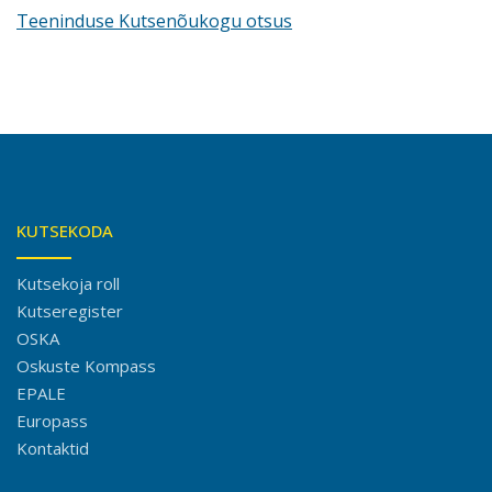
Teeninduse Kutsenõukogu otsus
KUTSEKODA
Kutsekoja roll
Kutseregister
OSKA
Oskuste Kompass
EPALE
Europass
Kontaktid