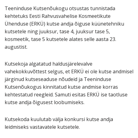
Teeninduse Kutsenõukogu otsustas tunnistada
kehtetuks Eesti Rahvusvahelise Kosmeetikute
Ühenduse (ERKÜ) kutse andja õiguse küünetehniku
kutsetele ning juuksur, tase 4, juuksur tase 5,
kosmeetik, tase 5 kutsetele alates selle aasta 23.
augustist.
Kutsekoja algatatud haldusjärelevalve
vahekokkuvõttest selgus, et ERKÜ ei ole kutse andmisel
järginud kutseseaduse nõudeid ja Teeninduse
Kutsenõukogus kinnitatud kutse andmise korras
kehtestatud reegleid. Samuti esitas ERKÜ ise taotluse
kutse andja õigusest loobumiseks.
Kutsekoda kuulutab välja konkursi kutse andja
leidmiseks vastavatele kutsetele.