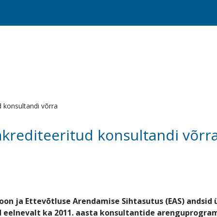
d konsultandi võrra
 akrediteeritud konsultandi võrr
ioon ja Ettevõtluse Arendamise Sihtasutus (EAS) andsid 
sid eelnevalt ka 2011. aasta konsultantide arenguprogra