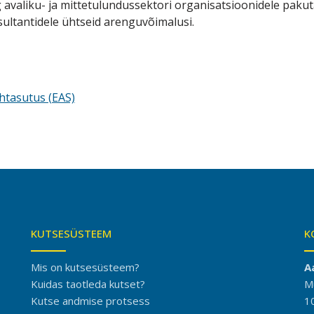
g avaliku- ja mittetulundussektori organisatsioonidele paku
sultantidele ühtseid arenguvõimalusi.
htasutus (EAS)
KUTSESÜSTEEM
K
Mis on kutsesüsteem?
A
Kuidas taotleda kutset?
M
Kutse andmise protsess
1