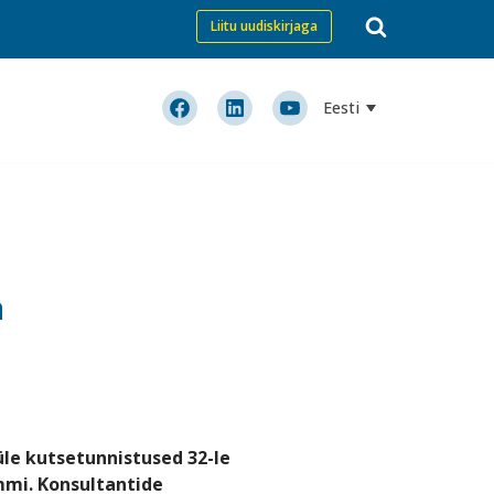
Liitu uudiskirjaga
Eesti
a
üle kutsetunnistused 32-le
mmi. Konsultantide