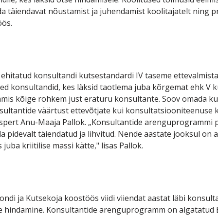
da täiendavat nõustamist ja juhendamist koolitajatelt ning pr
öös.
 ehitatud konsultandi kutsestandardi IV taseme ettevalmis
d konsultandid, kes läksid taotlema juba kõrgemat ehk V kut
is kõige rohkem just eraturu konsultante. Soov omada kut
ltantide väärtust ettevõtjate kui konsultatsiooniteenuse ka
kspert Anu-Maaja Pallok. „Konsultantide arenguprogrammi pil
a pidevalt täiendatud ja lihvitud. Nende aastate jooksul on 
uba kriitilise massi kätte," lisas Pallok.
fondi ja Kutsekoja koostöös viidi viiendat aastat läbi kons
se hindamine. Konsultantide arenguprogramm on algatatud E