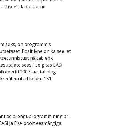
aktiseerida õpitut nii
tamiseks, on programmis
setaset. Positiivne on ka see, et
setunnistust näitab ehk
sutajate seas," selgitas EASi
oteeriti 2007. aastal ning
akrediteeritud kokku 151
ultantide arenguprogramm ning äri-
ASi ja EKA poolt eesmärgiga