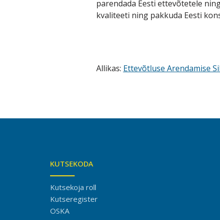
parendada Eesti ettevõtetele nin
kvaliteeti ning pakkuda Eesti kon
Allikas:
Ettevõtluse Arendamise Si
KUTSEKODA
Kutsekoja roll
Kutseregister
OSKA