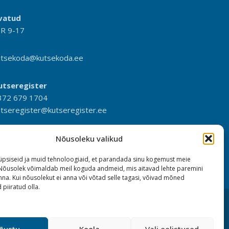
vatud
-R 9-17
utsekoda@kutsekoda.ee
utseregister
372 679 1704
utseregister@kutseregister.ee
Nõusoleku valikud
psiseid ja muid tehnoloogiaid, et parandada sinu kogemust meie
 Nõusolek võimaldab meil koguda andmeid, mis aitavad lehte paremini
na. Kui nõusolekut ei anna või võtad selle tagasi, võivad mõned
 piiratud olla.
õustu
Keela
Vali eelistused