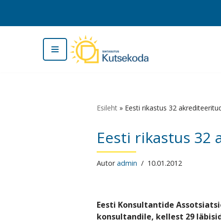
Skip
to
content
Esileht
»
Eesti rikastus 32 akrediteeritu
Eesti rikastus 32
Autor
admin
10.01.2012
Eesti Konsultantide Assotsiats
konsultandile, kellest 29 läbi