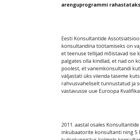
arenguprogrammi rahastatakse
Eesti Konsultantide Assotsiatsio
konsultandina töötamiseks on vaja
et teenuse tellijad mõistavad ise
palgates olla kindlad, et nad on 
poolest, et vanemkonsultandi kut
väljastati üks viienda taseme kuts
rahvusvaheliselt tunnustatud ja s
vastavusse uue Euroopa Kvalifika
2011. aastal osales Konsultantid
inkubaatorite konsultanti ning 5 
kutsetunnistus kolmele konsultand