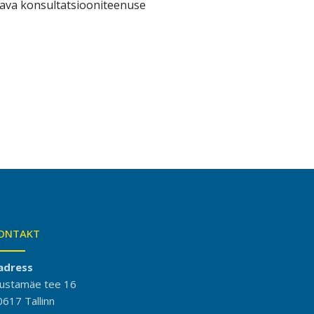
tava konsultatsiooniteenuse
ONTAKT
adress
ustamäe tee 16
0617 Tallinn