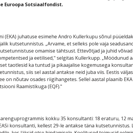
 Euroopa Sotsiaalfondist.
oni (EKA) juhatuse esimehe Andro Kullerkupu sõnul püüeldak
lik kutsetunnistus. „Arvame, et selleks pole vaja seadusand
 kutsetunnistuse omamise tähtsust. Ettevõtjad ja juhid võiv
kompetentsed ja eetilised," selgitas Kullerkupp. „Möödunud a
set taotlesid ka tuntud ja pikaajalise kogemusega konsulta
etunnistus, siis sel aastal antakse neid juba viis. Eestis väl
ee on nõutav osades riigihangetes. Sellel aastal plaanib EKA
tsiooni Raamistikuga (EQF)."
e arenguprogrammis kokku 35 konsultanti: 18 eraturu, 12 m
EASi konsultanti, kellest 29-le antakse täna kutsetunnistus.
ile, kes läksid otse hindamisele. Koolitused toimusid eelmi