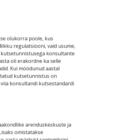
se olukorra poole, kus
likku regulatsiooni, vaid usume,
ad kutsetunnistusega konsultante
asta oli erakordne ka selle
ndid. Kui möödunud aastal
jastatud kutsetunnistus on
 viia konsultandi kutsestandardi
aakondlike arenduskeskuste ja
 Lisaks omistatakse
se aasta märtsist septembrini.