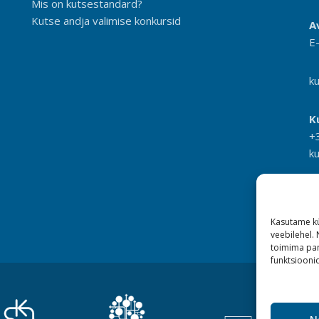
Mis on kutsestandard?
Kutse andja valimise konkursid
A
E
k
K
+
k
Kasutame kü
veebilehel.
toimima pan
funktsioonid
N