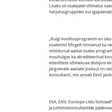
Lisaks oli osalejatel võimalus saa
harjutusgruppides kui igapäevat
„Kuigi koolitusprogramm on üles
osalemist kõrgelt hinnanud ka nee
möödunud aastal osales programm
muuhulgas ka akrediteeritud konsu
ettevõtete võimekuse divisjoni e
järgnevate aastate jooksul on sed
konsultanti, mis annab Eesti jaoks j
EKA, EASi, Euroopa Liidu Sotsiaal
ja juhtimiskonsultantide pädevu