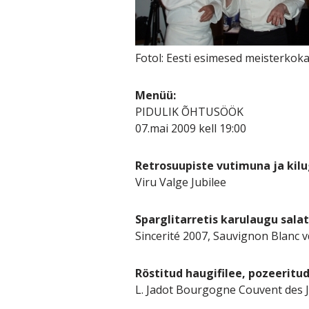
Fotol: Eesti esimesed meisterkoka
Menüü:
PIDULIK ÕHTUSÖÖK
07.mai 2009 kell 19:00
Retrosuupiste vutimuna ja kil
Viru Valge Jubilee
Sparglitarretis karulaugu sala
Sincerité 2007, Sauvignon Blanc 
Röstitud haugifilee, pozeeritud 
L. Jadot Bourgogne Couvent des 