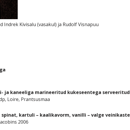
d Indrek Kivisalu (vasakul) ja Rudolf Visnapuu
uga
ti- ja kaneeliga marineeritud kukeseentega serveeritud
vdp, Loire, Prantsusmaa
spinat, kartuli – kaalikavorm, vanilli – valge veinikaste
Jacobins 2006