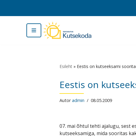
Skip
to
content
Esileht
»
Eestis on kutseeksami soorit
Eestis on kutsee
Autor
admin
08.05.2009
07. mai õhtul tehti ajalugu, sest
kutseeksamiga, mida sooritas kak