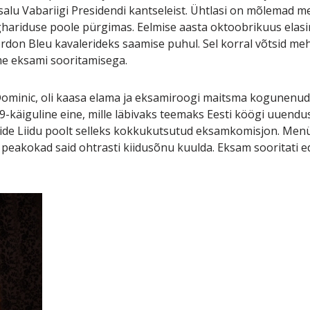
salu Vabariigi Presidendi kantseleist. Ühtlasi on mõlemad meh
hariduse poole pürgimas. Eelmise aasta oktoobrikuus ela
don Bleu kavalerideks saamise puhul. Sel korral võtsid me
e eksami sooritamisega.
 Dominic, oli kaasa elama ja eksamiroogi maitsma kogunenu
 9-käiguline eine, mille läbivaks teemaks Eesti köögi uuendu
anide Liidu poolt selleks kokkukutsutud eksamkomisjon. Men
peakokad said ohtrasti kiidusõnu kuulda. Eksam sooritati e