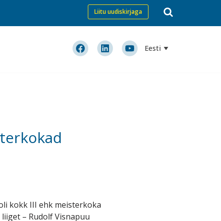
Liitu uudiskirjaga
Eesti
sterkokad
oli kokk III ehk meisterkoka
liiget – Rudolf Visnapuu