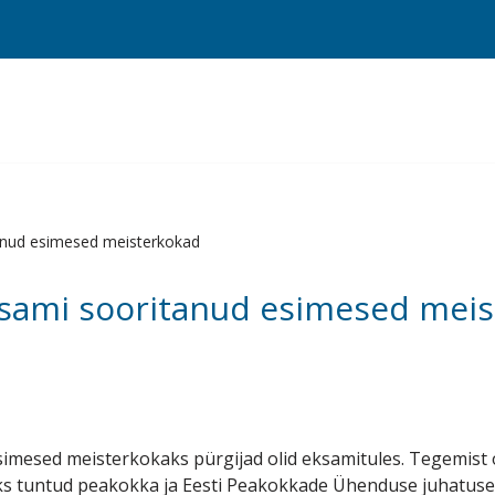
anud esimesed meisterkokad
ksami sooritanud esimesed mei
 esimesed meisterkokaks pürgijad olid eksamitules. Tegemist 
s tuntud peakokka ja Eesti Peakokkade Ühenduse juhatuse 