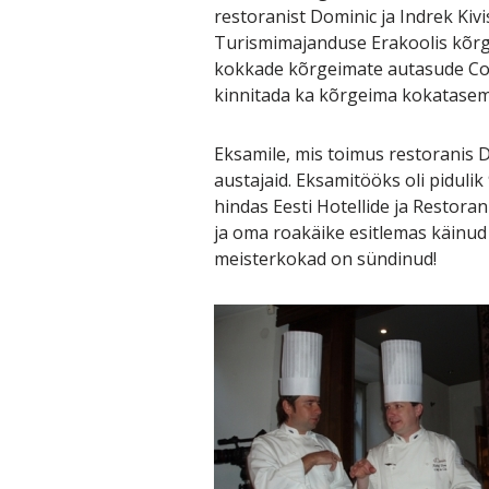
restoranist Dominic ja Indrek Kivi
Turismimajanduse Erakoolis kõrg
kokkade kõrgeimate autasude Cor
kinnitada ka kõrgeima kokatasem
Eksamile, mis toimus restoranis
austajaid. Eksamitööks oli pidulik
hindas Eesti Hotellide ja Restor
ja oma roakäike esitlemas käinud 
meisterkokad on sündinud!