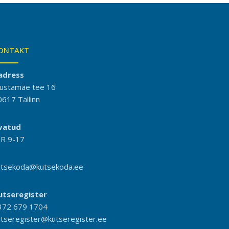
ONTAKT
adress
ustamäe tee 16
0617 Tallinn
vatud
-R 9-17
utsekoda@kutsekoda.ee
utseregister
372 679 1704
utseregister@kutseregister.ee