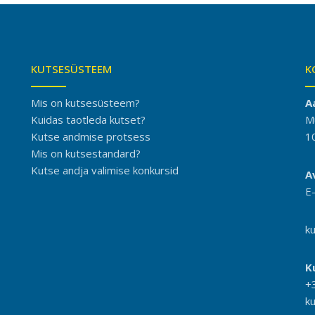
KUTSESÜSTEEM
K
Mis on kutsesüsteem?
A
Kuidas taotleda kutset?
M
Kutse andmise protsess
1
Mis on kutsestandard?
Kutse andja valimise konkursid
A
E
k
K
+
k