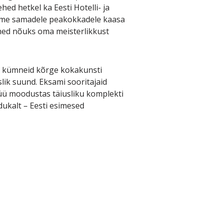
ed hetkel ka Eesti Hotelli- ja
sime samadele peakokkadele kaasa
hed nõuks oma meisterlikkust
d kümneid kõrge kokakunsti
slik suund. Eksami sooritajaid
üü moodustas täiusliku komplekti
dukalt – Eesti esimesed