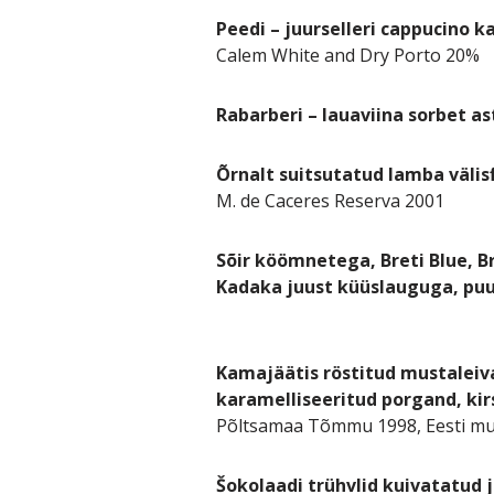
Peedi – juurselleri cappucino 
Calem White and Dry Porto 20%
Rabarberi – lauaviina sorbet as
Õrnalt suitsutatud lamba väli
M. de Caceres Reserva 2001
Sõir köömnetega, Breti Blue, Bre
Kadaka juust küüslauguga, puu
Kamajäätis röstitud mustaleiva
karamelliseeritud porgand, kir
Põltsamaa Tõmmu 1998, Eesti mu
Šokolaadi trühvlid kuivatatud