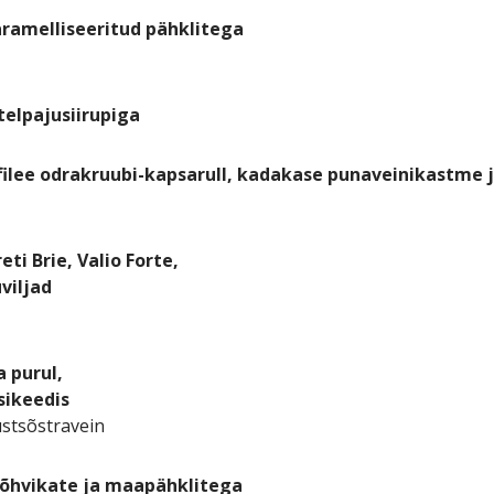
karamelliseeritud pähklitega
telpajusiirupiga
sfilee odrakruubi-kapsarull, kadakase punaveinikastme
ti Brie, Valio Forte,
viljad
 purul,
sikeedis
stsõstravein
 jõhvikate ja maapähklitega