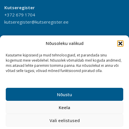
Kutseregister
+372 679 1704
kutseregister@kutseregister.ee
Nõusoleku valikud
Kasutame küpsiseid ja muid tehnoloogiaid, et parandada sinu
kogemust meie veebilehel. Nõusolek võimaldab meil koguda andmeid,
mis aitavad lehte paremini toimima panna. Kui nõusolekut ei anna või
võtad selle tagasi, võivad mõned funktsioonid piiratud olla.
Nõustu
Keela
Vali eelistused