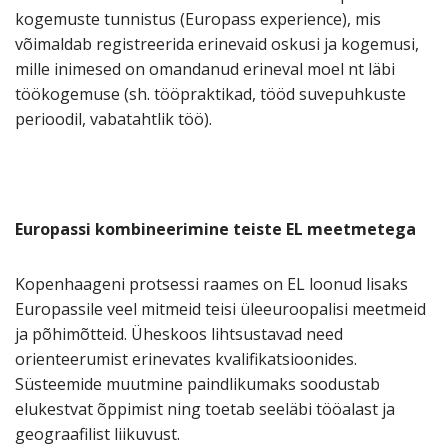
kogemuste tunnistus (Europass experience), mis
võimaldab registreerida erinevaid oskusi ja kogemusi,
mille inimesed on omandanud erineval moel nt läbi
töökogemuse (sh. tööpraktikad, tööd suvepuhkuste
perioodil, vabatahtlik töö).
Europassi kombineerimine teiste EL meetmetega
Kopenhaageni protsessi raames on EL loonud lisaks
Europassile veel mitmeid teisi üleeuroopalisi meetmeid
ja põhimõtteid. Üheskoos lihtsustavad need
orienteerumist erinevates kvalifikatsioonides.
Süsteemide muutmine paindlikumaks soodustab
elukestvat õppimist ning toetab seeläbi tööalast ja
geograafilist liikuvust.