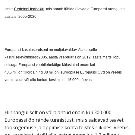
Ilmus
Cedefopi teabekiri
, mis annab lühida ülevaate Europassi arengutest
aastatel 2005-2020.
Europassi kasutusprotsent on muljetavaldav. Alates selle
kasutuselevõtmisest 2005. aasta veebruaris on 2012. aasta märtsi lõpu
seisuga Europassi veebilehekülge külastatud enam kui
48,6 miljonit korda ning 38 miljoni eurooplase Europassi CVd on veebis
vormistatud või alla laetud, keskmiselt 15 000 päevas.
Hinnanguliselt on välja antud enam kui 300 000
Europassi õpirände tunnistust, mis sisaldavad teavet
töökogemuse ja õppimise kohta teistes riikides. Veebis