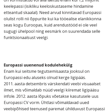
on vormistatud või alla laetud enam kui 1,2 miljonit
keelepassi (isikliku keeloskustaseme hindamine
etteantud skaalal). Need arvud kinnitavad Europassi
olulist rolli nii õppurite kui ka tööealise elanikkonna
seas kogu Euroopas, kuid arendustööd ei ole veel
sugugi ühelpool ning eesmärk on suurendada selle
funktsionaalsust veelgi.
Europassi uuenenud kodulehekülg
Enam kui seitsme tegutsemisaasta jooksul on
Europassi edu aluseks olnud kerge ligipääs.
2011. aasta detsembris värskendati veebi visuaalset
ilmet, mis võimaldab nüüd veelgi kiiremat ligipääsu
infole. 2012. aasta lõpuks võetakse kasutusele uus
Europassi CV vorm. Ühtlasi võimaldavad uued
veebipõhised teenused paremat ühilduvust Europassi