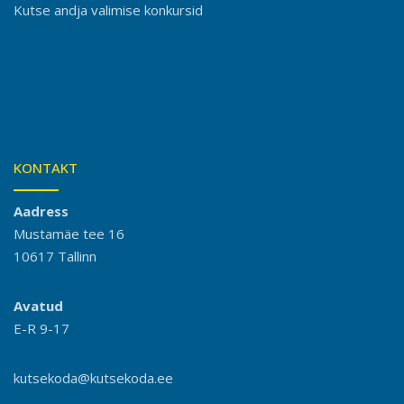
Kutse andja valimise konkursid
KONTAKT
Aadress
Mustamäe tee 16
10617 Tallinn
Avatud
E-R 9-17
kutsekoda@kutsekoda.ee