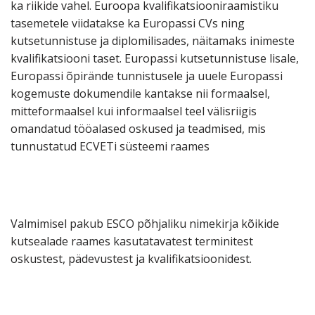
ka riikide vahel. Euroopa kvalifikatsiooniraamistiku
tasemetele viidatakse ka Europassi CVs ning
kutsetunnistuse ja diplomilisades, näitamaks inimeste
kvalifikatsiooni taset. Europassi kutsetunnistuse lisale,
Europassi õpirände tunnistusele ja uuele Europassi
kogemuste dokumendile kantakse nii formaalsel,
mitteformaalsel kui informaalsel teel välisriigis
omandatud tööalased oskused ja teadmised, mis
tunnustatud ECVETi süsteemi raames
Valmimisel pakub ESCO põhjaliku nimekirja kõikide
kutsealade raames kasutatavatest terminitest
oskustest, pädevustest ja kvalifikatsioonidest.