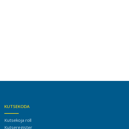
Views
Naviga
KUTSEKODA
Kutsekoja roll
Kutseregister