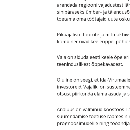
arendada regiooni vajadustest lä
sihipäraseks ümber- ja täiendusõ
toetama oma töötajaid uute oskust
Pikaajaliste töötute ja mitteaktii
kombineerivad keeleõppe, põhios
Vaja on siduda eesti keele õpe er
teeninduslikest õppekavadest.
Oluline on seegi, et Ida-Virumaale
investoreid. Vajalik on süsteemn
otsust piirkonda elama asuda ja s
Analüüs on valminud koostöös Tar
suurendamise toetuse raames ning
prognoosimudelile ning tööandjate