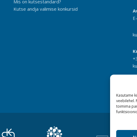
Mis on kutsestandard?
Kutse andja valimise konkursid
A
E
k
K
+
k
Kasutame kü
veebilehel.
toimima pan
funktsioonid
N