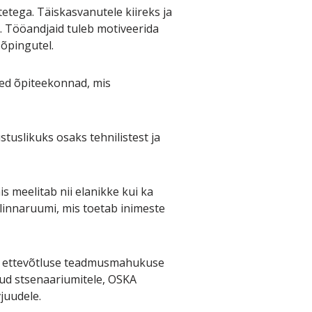
etega. Täiskasvanutele kiireks ja
. Tööandjaid tuleb motiveerida
 õpingutel.
lsed õpiteekonnad, mis
tuslikuks osaks tehnilistest ja
s meelitab nii elanikke kui ka
linnaruumi, mis toetab inimeste
iru ettevõtluse teadmusmahukuse
tud stsenaariumitele, OSKA
juudele.