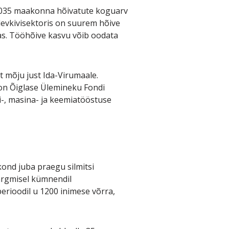
2035 maakonna hõivatute koguarv
levkivisektoris on suurem hõive
. Tööhõive kasvu võib oodata
 mõju just Ida-Virumaale.
on Õiglase Ülemineku Fondi
-, masina- ja keemiatööstuse
kond juba praegu silmitsi
ärgmisel kümnendil
erioodil u 1200 inimese võrra,