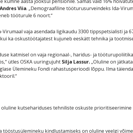
se kümne aasta jooksul pensionile. Samas vaid 16% hõivatut
Andres Viia
. „Demograafiline tööturusurveindeks Ida-Viruma
eneb tööturule 6 noort.“
Virumaal vaja asendada ligikaudu 3300 tippspetsialisti ja 670
t kui ka oskustöötajatest kujuneb eeskätt tehnika ja tootmis
use katmisel on vaja regionaal-, haridus- ja tööturupoliitik
ös,“ ütles OSKA uuringujuht
Silja Lassur.
„Oluline on jätkat
glase Ülemineku Fondi rahastusperioodi lõppu. Ilma täiend
tooril.“
 oluline kutsehariduses tehniliste oskuste prioritiseerimine
a tööstusülemineku kindlustamiseks on oluline veelgi võimest