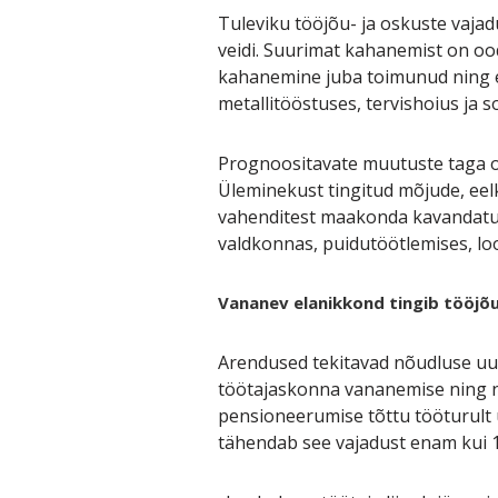
Tuleviku tööjõu- ja oskuste vaj
veidi. Suurimat kahanemist on oo
kahanemine juba toimunud ning 
metallitööstuses, tervishoius ja 
Prognoositavate muutuste taga on
Üleminekust tingitud mõjude, ee
vahenditest maakonda kavandatud 
valdkonnas, puidutöötlemises, l
Vananev elanikkond tingib tööj
Arendused tekitavad nõudluse uute
töötajaskonna vananemise ning n
pensioneerumise tõttu tööturult 
tähendab see vajadust enam kui 13