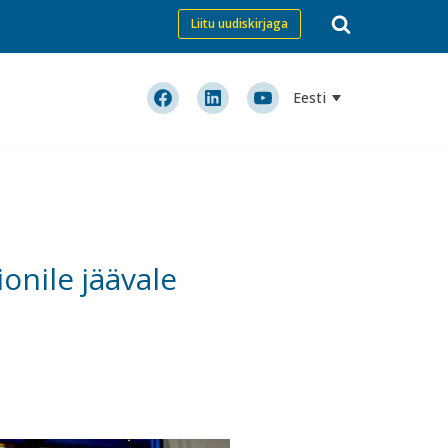
Liitu uudiskirjaga
Eesti
onile jäävale