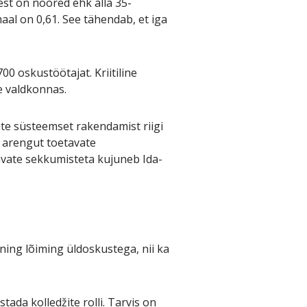
est on noored ehk alla 35-
al on 0,61. See tähendab, et iga
0 oskustöötajat. Kriitiline
e valdkonnas.
ate süsteemset rakendamist riigi
a arengut toetavate
avate sekkumisteta kujuneb Ida-
 ning lõiming üldoskustega, nii ka
ada kolledžite rolli. Tarvis on