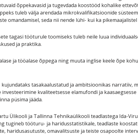
htuvaid õppekavasid ja tugevdada koostööd kohalike ettevõt
ppeks tuleb välja arendada mikrokvalifikatsioonide süsteem
e omandamisel, seda nii nende lühi- kui ka pikemaajalistel
vsete tagasi tööturule toomiseks tuleb neile luua individuaa
kused ja praktika.
ialase ja tööalase õppega ning muuta inglise keele õpe kohus
 kujundataks tasakaalustatud ja ambitsioonikas narratiiv, mi
e investeerimine kvaliteetsesse elamufondi ja kaasaegsesse 
inna püsima jääda.
tu Ülikooli ja Tallinna Tehnikaülikooli teadlastega Ida-V
 tugineb tööturu- ja haridusstatistikale, teadlaste koosta
, haridusasutuste, omavalitsuste ja teiste osapoolte interv