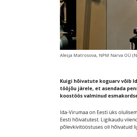
Alesja Matrosova, NPM Narva OÜ (N
Kuigi hõivatute koguarv võib I
tööjõu järele, et asendada pens
koostöös valminud esmakordses
Ida-Virumaa on Eesti üks olulisem
Eesti hõivatutest. Ligikaudu viien
põlevkivitööstuses oli hõivatuid 