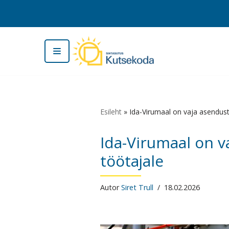
Skip
to
content
Esileht
»
Ida-Virumaal on vaja asendust
Ida-Virumaal on v
töötajale
Autor
Siret Trull
18.02.2026