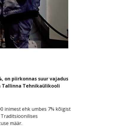
, on piirkonnas suur vajadus
a Tallinna Tehnikaülikooli
000 inimest ehk umbes 7% kõigist
 Traditsioonilises
tuse määr.