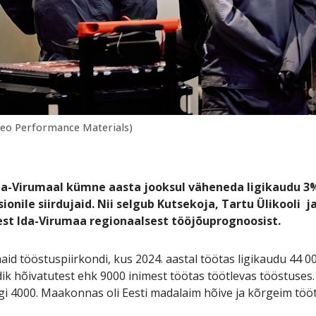
eo Performance Materials)
da-Virumaal kümne aasta jooksul väheneda ligikaudu 3%
ionile siirdujaid. Nii selgub Kutsekoja, Tartu Ülikooli j
t Ida-Virumaa regionaalsest tööjõuprognoosist.
aid tööstuspiirkondi, kus 2024. aastal töötas ligikaudu 44 
dik hõivatutest ehk 9000 inimest töötas töötlevas tööstuses.
ligi 4000. Maakonnas oli Eesti madalaim hõive ja kõrgeim töö