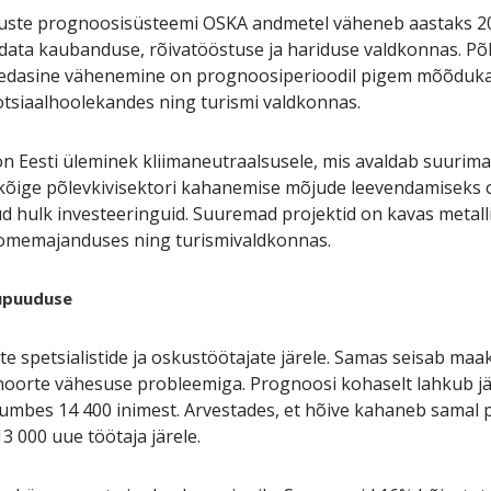
aduste prognoosisüsteemi OSKA andmetel väheneb aastaks 
data kaubanduse, rõivatööstuse ja hariduse valdkonnas. Põ
edasine vähenemine on prognoosiperioodil pigem mõõdukas
sotsiaalhoolekandes ning turismi valdkonnas.
 Eesti üleminek kliimaneutraalsusele, mis avaldab suurimat
lkõige põlevkivisektori kahanemise mõjude leevendamiseks 
hulk investeeringuid. Suuremad projektid on kavas metalli
oomemajanduses ning turismivaldkonnas.
õupuuduse
 spetsialistide ja oskustöötajate järele. Samas seisab maa
oorte vähesuse probleemiga. Prognoosi kohaselt lahkub j
umbes 14 400 inimest. Arvestades, et hõive kahaneb samal p
 000 uue töötaja järele.