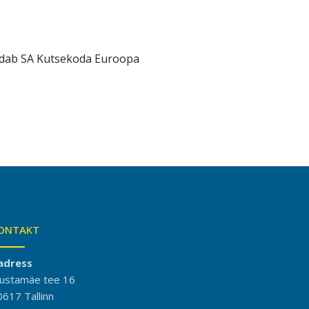
aldab SA Kutsekoda Euroopa
ONTAKT
adress
ustamäe tee 16
0617 Tallinn