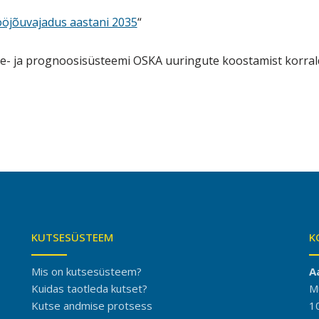
ööjõuvajadus aastani 2035
“
re- ja prognoosisüsteemi OSKA uuringute koostamist korr
KUTSESÜSTEEM
K
Mis on kutsesüsteem?
A
Kuidas taotleda kutset?
M
Kutse andmise protsess
1