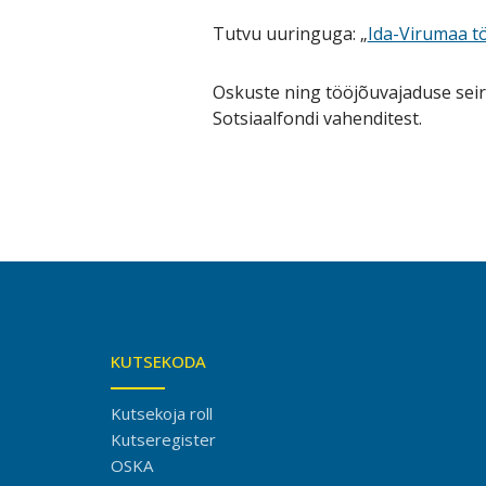
Tutvu uuringuga: „
Ida-Virumaa t
Oskuste ning tööjõuvajaduse sei
Sotsiaalfondi vahenditest.
KUTSEKODA
Kutsekoja roll
Kutseregister
OSKA