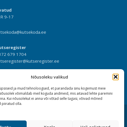
vatud
-R 9-17
utsekoda@kutsekoda.ee
utseregister
372 679 1704
utseregister@kutseregister.ee
Nõusoleku valikud
psiseid ja muid tehnoloogiaid, et parandada sinu kogemust meie
 Nõusolek võimaldab meil koguda andmeid, mis aitavad lehte paremini
na. Kui nõusolekut ei anna või võtad selle tagasi, võivad mõned
 piiratud olla.
õustu
Keela
Vali eelistused