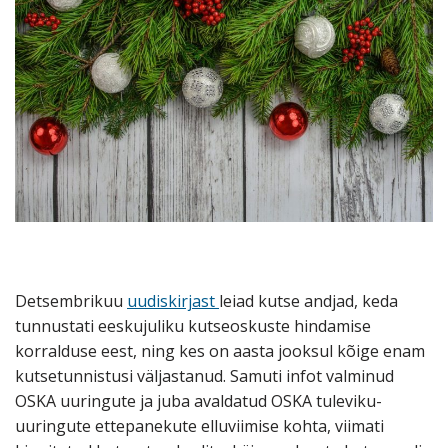
Detsembrikuu
uudiskirjast
leiad kutse andjad, keda
tunnustati eeskujuliku kutseoskuste hindamise
korralduse eest, ning kes on aasta jooksul kõige enam
kutsetunnistusi väljastanud. Samuti infot valminud
OSKA uuringute ja juba avaldatud OSKA tuleviku-
uuringute ettepanekute elluviimise kohta, viimati