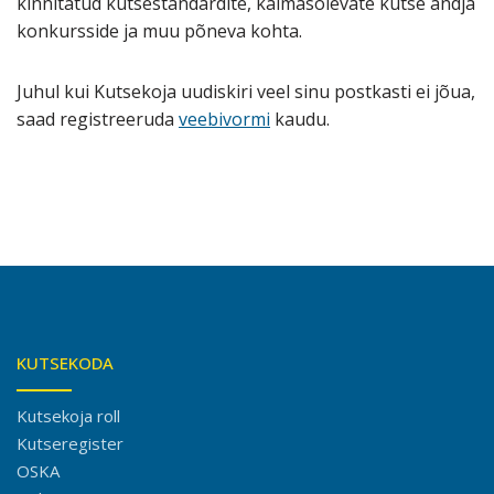
kinnitatud kutsestandardite, käimasolevate kutse andja
konkursside ja muu põneva kohta.
Juhul kui Kutsekoja uudiskiri veel sinu postkasti ei jõua,
saad registreeruda
veebivormi
kaudu.
KUTSEKODA
Kutsekoja roll
Kutseregister
OSKA