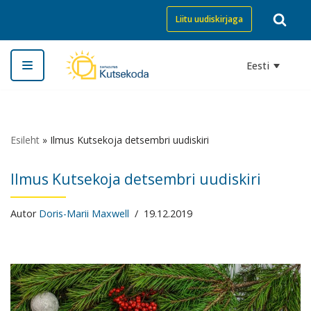
Liitu uudiskirjaga
Skip
to
Eesti
content
Esileht
»
Ilmus Kutsekoja detsembri uudiskiri
Ilmus Kutsekoja detsembri uudiskiri
Autor
Doris-Marii Maxwell
19.12.2019