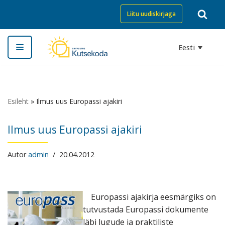
Liitu uudiskirjaga
Skip
to
Eesti
content
Esileht
»
Ilmus uus Europassi ajakiri
Ilmus uus Europassi ajakiri
Autor
admin
20.04.2012
Europassi ajakirja eesmärgiks on
tutvustada Europassi dokumente
läbi lugude ja praktiliste