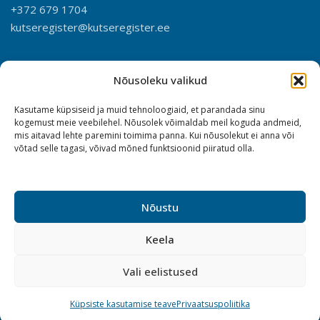
+372 679 1704
kutseregister@kutseregister.ee
Nõusoleku valikud
Kasutame küpsiseid ja muid tehnoloogiaid, et parandada sinu
kogemust meie veebilehel. Nõusolek võimaldab meil koguda andmeid,
mis aitavad lehte paremini toimima panna. Kui nõusolekut ei anna või
võtad selle tagasi, võivad mõned funktsioonid piiratud olla.
Nõustu
Keela
Vali eelistused
Küpsiste kasutamise teave
Privaatsuspoliitika