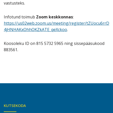
vastusteks.
Infotund toimub
Zoom keskkonnas
:
https://us02web.zoom.us/meeting/register/tZUocu6rrD
4jHNHAKxOhhOKZkATE_qeXckoo
.
Koosoleku ID on 815 5732 5965 ning sissepääsukood
883561.
KUTSEKODA