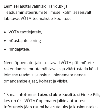
Eelmisel aastal valmisid Haridus- ja
Teadusministeeriumi tellimusel kolm iseseisvalt
läbitavat VÕTA-teemalist e-koolitust:
VÕTA taotlejatele,
nõustajatele ning
hindajatele.
Need õppematerjalid toetavad VÕTA põhimõtete
rakendamist: muuta nähtavaks ja väärtustada kõiki
inimese teadmisi ja oskusi, olenemata nende
omandamise ajast, kohast ja viisist.
17. mai infotunnis
tutvustab e-koolitusi
Einike Pilli,
kes on üks VÕTA õppematerjalide autoritest.
Infotunnis jääb ruumi ka aruteluks ja küsimusteks-