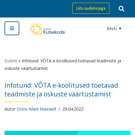
Liitu uudiskirjaga
Skip
to
Eesti
content
Esileht
»
Infotund: VÕTA e-koolitused toetavad teadmiste ja
oskuste väärtustamist
Infotund: VÕTA e-koolitused toetavad
teadmiste ja oskuste väärtustamist
Autor
Doris-Marii Maxwell
29.04.2022