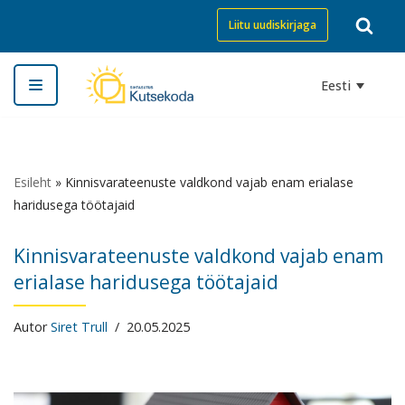
Liitu uudiskirjaga
Skip
to
Eesti
content
Esileht
»
Kinnisvarateenuste valdkond vajab enam erialase
haridusega töötajaid
Kinnisvarateenuste valdkond vajab enam
erialase haridusega töötajaid
Autor
Siret Trull
20.05.2025