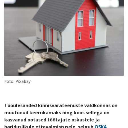
Foto: Pixabay
Tööülesanded kinnisvarateenuste valdkonnas on
muutunud keerukamaks ning koos sellega on
kasvanud ootused töötajate oskustele ja
hariduslikule ettevalmistusele, selgub
OSKA