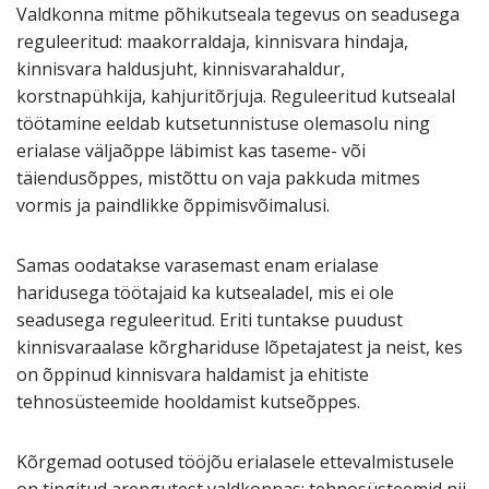
Valdkonna mitme põhikutseala tegevus on seadusega
reguleeritud: maakorraldaja, kinnisvara hindaja,
kinnisvara haldusjuht, kinnisvarahaldur,
korstnapühkija, kahjuritõrjuja. Reguleeritud kutsealal
töötamine eeldab kutsetunnistuse olemasolu ning
erialase väljaõppe läbimist kas taseme- või
täiendusõppes, mistõttu on vaja pakkuda mitmes
vormis ja paindlikke õppimisvõimalusi.
Samas oodatakse varasemast enam erialase
haridusega töötajaid ka kutsealadel, mis ei ole
seadusega reguleeritud. Eriti tuntakse puudust
kinnisvaraalase kõrghariduse lõpetajatest ja neist, kes
on õppinud kinnisvara haldamist ja ehitiste
tehnosüsteemide hooldamist kutseõppes.
Kõrgemad ootused tööjõu erialasele ettevalmistusele
on tingitud arengutest valdkonnas: tehnosüsteemid nii