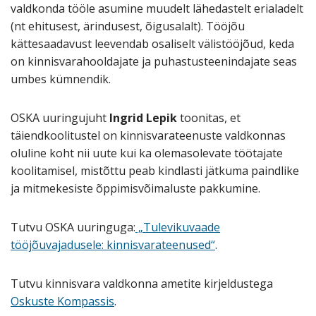
valdkonda tööle asumine muudelt lähedastelt erialadelt
(nt ehitusest, ärindusest, õigusalalt). Tööjõu
kättesaadavust leevendab osaliselt välistööjõud, keda
on kinnisvarahooldajate ja puhastusteenindajate seas
umbes kümnendik.
OSKA uuringujuht
Ingrid Lepik
toonitas, et
täiendkoolitustel on kinnisvarateenuste valdkonnas
oluline koht nii uute kui ka olemasolevate töötajate
koolitamisel, mistõttu peab kindlasti jätkuma paindlike
ja mitmekesiste õppimisvõimaluste pakkumine.
Tutvu OSKA uuringuga:
„Tulevikuvaade
tööjõuvajadusele: kinnisvarateenused“
.
Tutvu kinnisvara valdkonna ametite kirjeldustega
Oskuste Kompassis
.