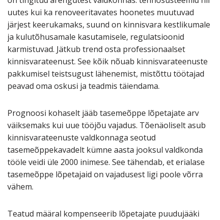
uutes kui ka renoveeritavates hoonetes muutuvad
järjest keerukamaks, suund on kinnisvara kestlikumale
ja kulutõhusamale kasutamisele, regulatsioonid
karmistuvad. Jätkub trend osta professionaalset
kinnisvarateenust. See kõik nõuab kinnisvarateenuste
pakkumisel teistsugust lähenemist, mistõttu töötajad
peavad oma oskusi ja teadmis täiendama.
Prognoosi kohaselt jääb tasemeõppe lõpetajate arv
väiksemaks kui uue tööjõu vajadus. Tõenäoliselt asub
kinnisvarateenuste valdkonnaga seotud
tasemeõppekavadelt kümne aasta jooksul valdkonda
tööle veidi üle 2000 inimese. See tähendab, et erialase
tasemeõppe lõpetajaid on vajadusest ligi poole võrra
vähem.
Teatud määral kompenseerib lõpetajate puudujääki