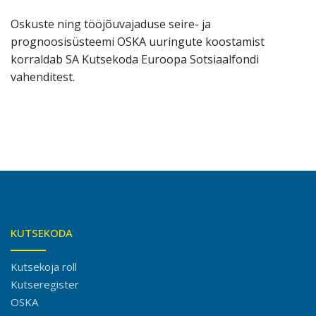
Oskuste ning tööjõuvajaduse seire- ja
prognoosisüsteemi OSKA uuringute koostamist
korraldab SA Kutsekoda Euroopa Sotsiaalfondi
vahenditest.
KUTSEKODA
Kutsekoja roll
Kutseregister
OSKA