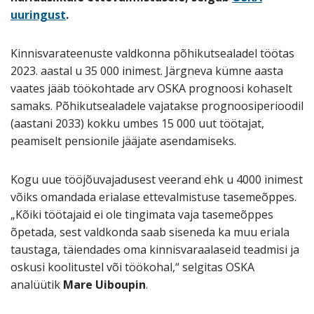
uuringust
.
Kinnisvarateenuste valdkonna põhikutsealadel töötas
2023. aastal u 35 000 inimest. Järgneva kümne aasta
vaates jääb töökohtade arv OSKA prognoosi kohaselt
samaks. Põhikutsealadele vajatakse prognoosiperioodil
(aastani 2033) kokku umbes 15 000 uut töötajat,
peamiselt pensionile jääjate asendamiseks.
Kogu uue tööjõuvajadusest veerand ehk u 4000 inimest
võiks omandada erialase ettevalmistuse tasemeõppes.
„Kõiki töötajaid ei ole tingimata vaja tasemeõppes
õpetada, sest valdkonda saab siseneda ka muu eriala
taustaga, täiendades oma kinnisvaraalaseid teadmisi ja
oskusi koolitustel või töökohal,“ selgitas OSKA
analüütik
Mare Uiboupin
.