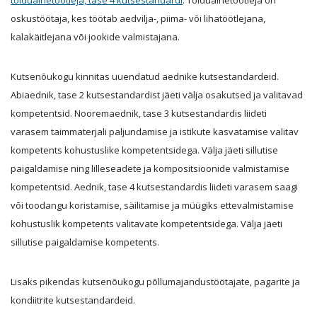
toiduainetöötleja, tase 4 kutsestandardi
. Toiduainetöötleja on
oskustöötaja, kes töötab aedvilja-, piima- või lihatöötlejana,
kalakäitlejana või jookide valmistajana.
Kutsenõukogu kinnitas uuendatud aednike kutsestandardeid.
Abiaednik, tase 2 kutsestandardist jäeti välja osakutsed ja valitavad
kompetentsid. Nooremaednik, tase 3 kutsestandardis liideti
varasem taimmaterjali paljundamise ja istikute kasvatamise valitav
kompetents kohustuslike kompetentsidega. Välja jäeti sillutise
paigaldamise ning lilleseadete ja kompositsioonide valmistamise
kompetentsid. Aednik, tase 4 kutsestandardis liideti varasem saagi
või toodangu koristamise, säilitamise ja müügiks ettevalmistamise
kohustuslik kompetents valitavate kompetentsidega. Välja jäeti
sillutise paigaldamise kompetents.
Lisaks pikendas kutsenõukogu põllumajandustöötajate, pagarite ja
kondiitrite kutsestandardeid.