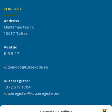
KONTAKT
Aadress
Mustamäe tee 16
10617 Tallinn
Avatud
E-R 9-17
kutsekoda@kutsekoda.ee
Kutseregister
+372 679 1704
kutseregister@kutseregister.ee
Nõusoleku valikud