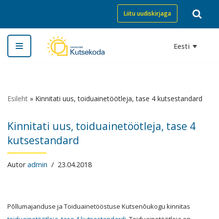
Liitu uudiskirjaga
Skip
to
Eesti
content
Esileht
»
Kinnitati uus, toiduainetöötleja, tase 4 kutsestandard
Kinnitati uus, toiduainetöötleja, tase 4
kutsestandard
Autor
admin
23.04.2018
Põllumajanduse ja Toiduainetööstuse Kutsenõukogu kinnitas