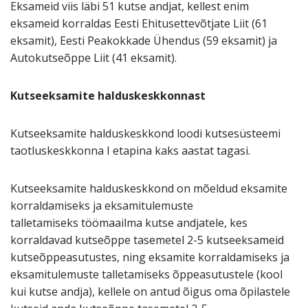
Eksameid viis läbi 51 kutse andjat, kellest enim
eksameid korraldas Eesti Ehitusettevõtjate Liit (61
eksamit), Eesti Peakokkade Ühendus (59 eksamit) ja
Autokutseõppe Liit (41 eksamit).
Kutseeksamite halduskeskkonnast
Kutseeksamite halduskeskkond loodi kutsesüsteemi
taotluskeskkonna I etapina kaks aastat tagasi.
Kutseeksamite halduskeskkond on mõeldud eksamite
korraldamiseks ja eksamitulemuste
talletamiseks töömaailma kutse andjatele, kes
korraldavad kutseõppe tasemetel 2-5 kutseeksameid
kutseõppeasutustes, ning eksamite korraldamiseks ja
eksamitulemuste talletamiseks õppeasutustele (kool
kui kutse andja), kellele on antud õigus oma õpilastele