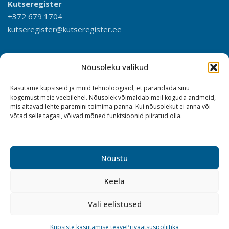
Kutseregister
+372 679 1704
kutseregister@kutseregister.ee
Nõusoleku valikud
Kasutame küpsiseid ja muid tehnoloogiaid, et parandada sinu
kogemust meie veebilehel. Nõusolek võimaldab meil koguda andmeid,
mis aitavad lehte paremini toimima panna. Kui nõusolekut ei anna või
võtad selle tagasi, võivad mõned funktsioonid piiratud olla.
Nõustu
Keela
Vali eelistused
Küpsiste kasutamise teave
Privaatsuspoliitika