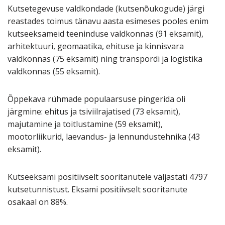
Kutsetegevuse valdkondade (kutsenõukogude) järgi
reastades toimus tänavu aasta esimeses pooles enim
kutseeksameid teeninduse valdkonnas (91 eksamit),
arhitektuuri, geomaatika, ehituse ja kinnisvara
valdkonnas (75 eksamit) ning transpordi ja logistika
valdkonnas (55 eksamit).
Õppekava rühmade populaarsuse pingerida oli
järgmine: ehitus ja tsiviilrajatised (73 eksamit),
majutamine ja toitlustamine (59 eksamit),
mootorliikurid, laevandus- ja lennundustehnika (43
eksamit).
Kutseeksami positiivselt sooritanutele väljastati 4797
kutsetunnistust. Eksami positiivselt sooritanute
osakaal on 88%.