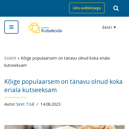
Liitu uudiskirjaga
Skip
to
Eesti
content
Esileht
»
Kõige populaarsem on tänavu olnud koka eriala
kutseeksam
Kõige populaarsem on tänavu olnud koka
eriala kutseeksam
Autor
Siret Trull
14.08.2023