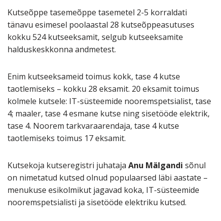
Kutseõppe tasemeõppe tasemetel 2-5 korraldati
tänavu esimesel poolaastal 28 kutseõppeasutuses
kokku 524 kutseeksamit, selgub kutseeksamite
halduskeskkonna andmetest.
Enim kutseeksameid toimus kokk, tase 4 kutse
taotlemiseks – kokku 28 eksamit. 20 eksamit toimus
kolmele kutsele: IT-süsteemide nooremspetsialist, tase
4; maaler, tase 4 esmane kutse ning sisetööde elektrik,
tase 4. Noorem tarkvaraarendaja, tase 4 kutse
taotlemiseks toimus 17 eksamit.
Kutsekoja kutseregistri juhataja
Anu Mälgandi
sõnul
on nimetatud kutsed olnud populaarsed läbi aastate –
menukuse esikolmikut jagavad koka, IT-süsteemide
nooremspetsialisti ja sisetööde elektriku kutsed.