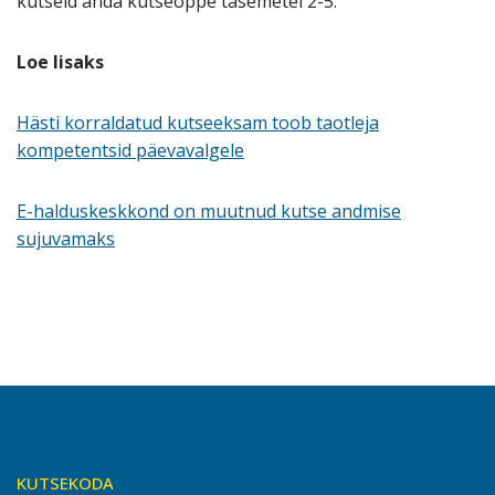
kutseid anda kutseõppe tasemetel 2-5.
Loe lisaks
Hästi korraldatud kutseeksam toob taotleja
kompetentsid päevavalgele
E-halduskeskkond on muutnud kutse andmise
sujuvamaks
KUTSEKODA