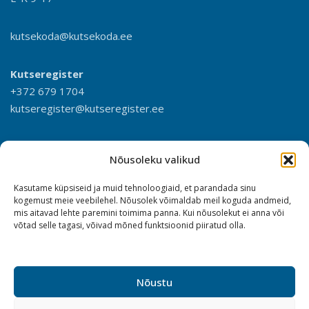
kutsekoda@kutsekoda.ee
Kutseregister
+372 679 1704
kutseregister@kutseregister.ee
Nõusoleku valikud
Kasutame küpsiseid ja muid tehnoloogiaid, et parandada sinu
kogemust meie veebilehel. Nõusolek võimaldab meil koguda andmeid,
mis aitavad lehte paremini toimima panna. Kui nõusolekut ei anna või
võtad selle tagasi, võivad mõned funktsioonid piiratud olla.
Nõustu