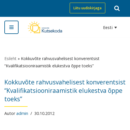
Liitu uudiskirjaga
Skip
to
Eesti
content
Esileht
»
Kokkuvõte rahvusvahelisest konverentsist
“Kvalifikatsiooniraamistik elukestva õppe toeks”
Kokkuvõte rahvusvahelisest konverentsist
“Kvalifikatsiooniraamistik elukestva õppe
toeks”
Autor
admin
30.10.2012