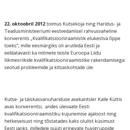
22. oktoobril
2012
toimus Kutsekoja ning Haridus- ja
Teadusministeeriumi eestvedamisel rahvusvaheline
konverents „Kvalifikatsiooniraamistik elukestva õppe
toeks“, mille eesmärgiks oli arutleda Eesti ja
eeldatavasti ka mitmete teiste Euroopa Liidu
liikmesriikide kvalifikatsiooniraamistike rakendamisega
seotud probleemide ja kitsaskohtade üle.
Kutse- ja täiskasvanuhariduse asekantsler Kalle Küttis
avas konverentsi, andes ülevaate Eesti
kvalifikatsiooniraamistiku kujunemise ajaloost ning
hetkeseisust ning tõstatades kaks olulist küsimust
Eesti jaoks, milledele püüti erinevate huvigruppide