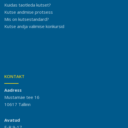
Kuidas taotleda kutset?
Kutse andmise protsess
Mis on kutsestandard?
Kutse andja valimise konkursid
KONTAKT
Aadress
Mustamäe tee 16
10617 Tallinn
Avatud
E-R 9-17