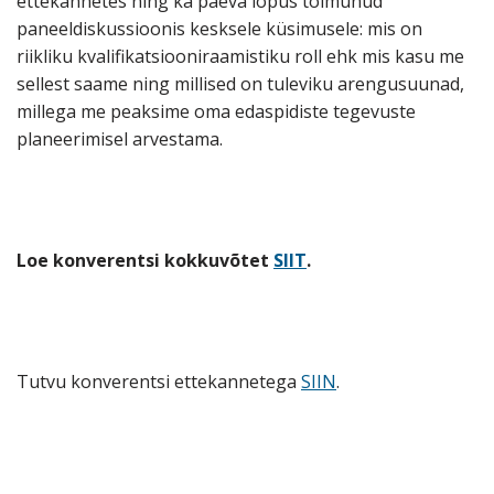
ettekannetes ning ka päeva lõpus toimunud
paneeldiskussioonis kesksele küsimusele: mis on
riikliku kvalifikatsiooniraamistiku roll ehk mis kasu me
sellest saame ning millised on tuleviku arengusuunad,
millega me peaksime oma edaspidiste tegevuste
planeerimisel arvestama.
Loe konverentsi kokkuvõtet
SIIT
.
Tutvu konverentsi ettekannetega
SIIN
.