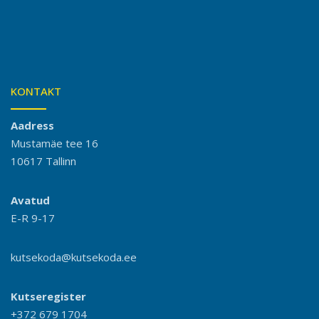
KONTAKT
Aadress
Mustamäe tee 16
10617 Tallinn
Avatud
E-R 9-17
kutsekoda@kutsekoda.ee
Kutseregister
+372 679 1704