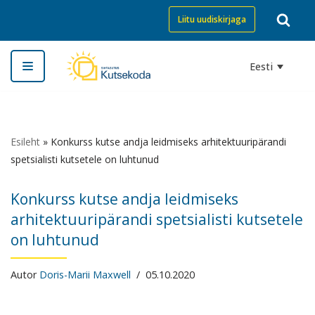
Liitu uudiskirjaga
Skip
to
Eesti
content
Esileht
»
Konkurss kutse andja leidmiseks arhitektuuripärandi
spetsialisti kutsetele on luhtunud
Konkurss kutse andja leidmiseks
arhitektuuripärandi spetsialisti kutsetele
on luhtunud
Autor
Doris-Marii Maxwell
05.10.2020