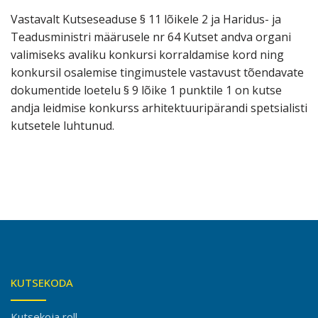
Vastavalt Kutseseaduse § 11 lõikele 2 ja Haridus- ja
Teadusministri määrusele nr 64 Kutset andva organi
valimiseks avaliku konkursi korraldamise kord ning
konkursil osalemise tingimustele vastavust tõendavate
dokumentide loetelu § 9 lõike 1 punktile 1 on kutse
andja leidmise konkurss arhitektuuripärandi spetsialisti
kutsetele luhtunud.
KUTSEKODA
Kutsekoja roll