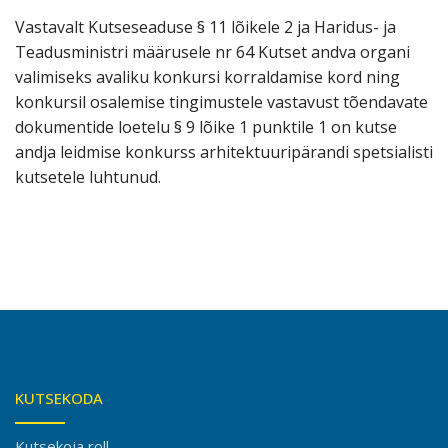
Vastavalt Kutseseaduse § 11 lõikele 2 ja Haridus- ja
Teadusministri määrusele nr 64 Kutset andva organi
valimiseks avaliku konkursi korraldamise kord ning
konkursil osalemise tingimustele vastavust tõendavate
dokumentide loetelu § 9 lõike 1 punktile 1 on kutse
andja leidmise konkurss arhitektuuripärandi spetsialisti
kutsetele luhtunud.
KUTSEKODA
Kutsekoja roll