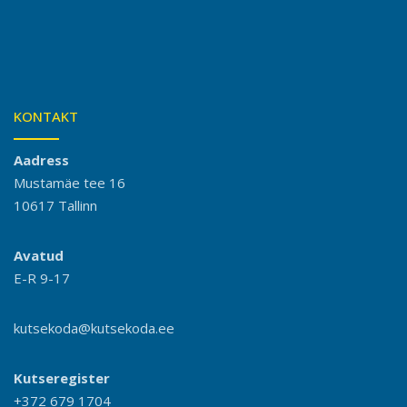
KONTAKT
Aadress
Mustamäe tee 16
10617 Tallinn
Avatud
E-R 9-17
kutsekoda@kutsekoda.ee
Kutseregister
+372 679 1704