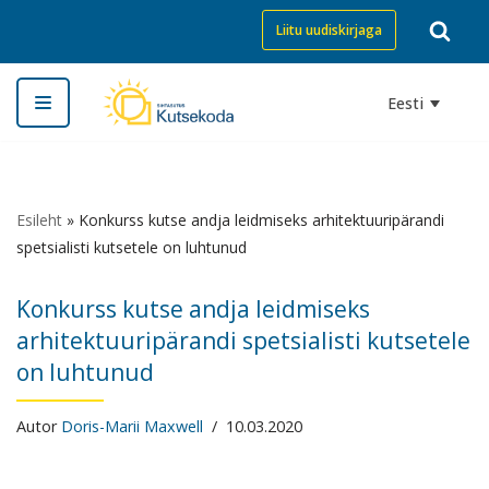
Liitu uudiskirjaga
Skip
to
Eesti
content
Esileht
»
Konkurss kutse andja leidmiseks arhitektuuripärandi
spetsialisti kutsetele on luhtunud
Konkurss kutse andja leidmiseks
arhitektuuripärandi spetsialisti kutsetele
on luhtunud
Autor
Doris-Marii Maxwell
10.03.2020