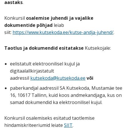
aastaks
.
Konkursil
osalemise juhendi ja vajalike
dokumentide põhjad
leiab
siit:
https://www.kutsekoda.ee/kutse-andja-juhend/
.
Taotlus ja dokumendid esitatakse
Kutsekojale:
eelistatult elektroonilisel kujul ja
digitaalallkirjastatult
aadressil
kutsekoda@kutsekoda.ee
või
paberkandjal aadressil SA Kutsekoda, Mustamäe tee
16, 10617 Tallinn, kuid koos andmekandjaga, kus on
samad dokumendid ka elektroonilisel kujul.
Konkursil osalemiseks esitatud taotlemise
hindamiskriteeriumid leiate
SIIT
.