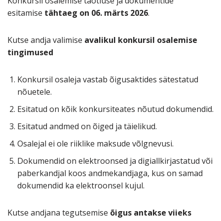
Konkursil osalemise taotluse ja dokumentide
esitamise
tähtaeg on 06. märts 2026
.
Kutse andja valimise
avalikul konkursil osalemise
tingimused
Konkursil osaleja vastab õigusaktides sätestatud
nõuetele.
Esitatud on kõik konkursiteates nõutud dokumendid.
Esitatud andmed on õiged ja täielikud.
Osalejal ei ole riiklike maksude võlgnevusi.
Dokumendid on elektroonsed ja digiallkirjastatud või
paberkandjal koos andmekandjaga, kus on samad
dokumendid ka elektroonsel kujul.
Kutse andjana tegutsemise
õigus antakse viieks