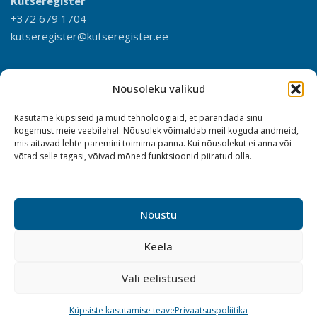
Kutseregister
+372 679 1704
kutseregister@kutseregister.ee
Nõusoleku valikud
Kasutame küpsiseid ja muid tehnoloogiaid, et parandada sinu
kogemust meie veebilehel. Nõusolek võimaldab meil koguda andmeid,
mis aitavad lehte paremini toimima panna. Kui nõusolekut ei anna või
võtad selle tagasi, võivad mõned funktsioonid piiratud olla.
Nõustu
Keela
Vali eelistused
Küpsiste kasutamise teave
Privaatsuspoliitika