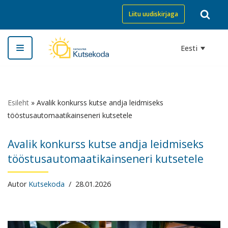
Liitu uudiskirjaga
Skip
to
Eesti
content
Esileht
»
Avalik konkurss kutse andja leidmiseks
tööstusautomaatikainseneri kutsetele
Avalik konkurss kutse andja leidmiseks
tööstusautomaatikainseneri kutsetele
Autor
Kutsekoda
28.01.2026