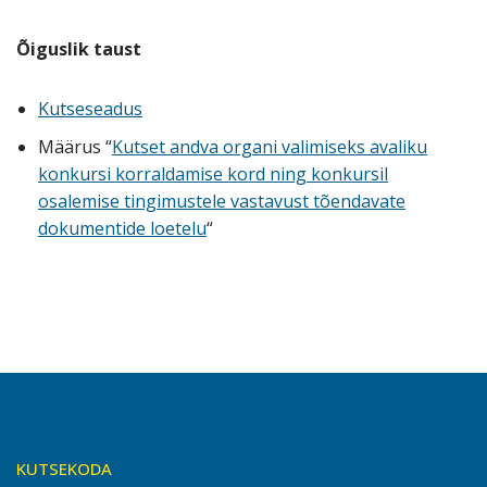
Õiguslik taust
Kutseseadus
Määrus “
Kutset andva organi valimiseks avaliku
konkursi korraldamise kord ning konkursil
osalemise tingimustele vastavust tõendavate
dokumentide loetelu
“
KUTSEKODA