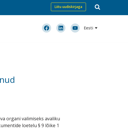
Liitu uudiskirjaga
Eesti
unud
va organi valimiseks avaliku
mentide loetelu § 9 lõike 1