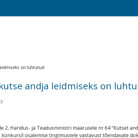
leidmiseks on luhtunud
kutse andja leidmiseks on luht
21
le 2, Haridus- ja Teadusministri määrusele nr 64 “Kutset and
 konkursil osalemise tingimustele vastavust tõendavate doku