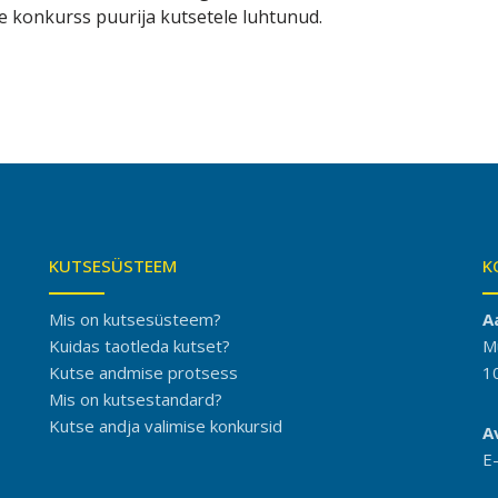
se konkurss puurija kutsetele luhtunud.
KUTSESÜSTEEM
K
Mis on kutsesüsteem?
A
Kuidas taotleda kutset?
M
Kutse andmise protsess
1
Mis on kutsestandard?
Kutse andja valimise konkursid
A
E