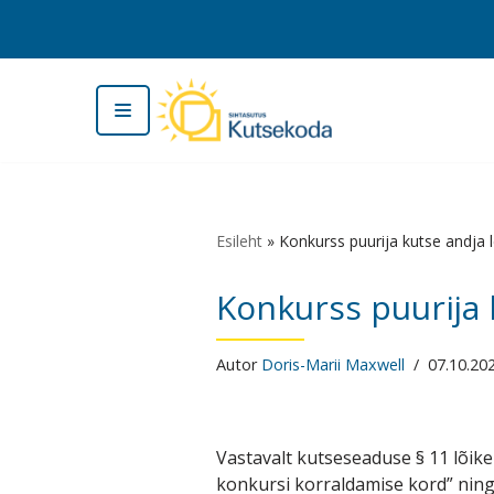
Skip
to
content
Esileht
»
Konkurss puurija kutse andja 
Konkurss puurija 
Autor
Doris-Marii Maxwell
07.10.20
Vastavalt kutseseaduse § 11 lõike
konkursi korraldamise kord” ning