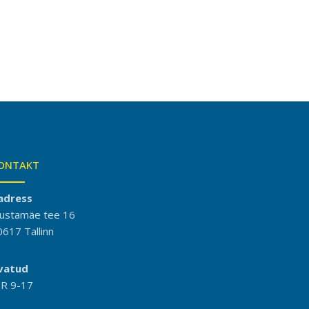
ONTAKT
adress
ustamäe tee 16
0617 Tallinn
vatud
-R 9-17