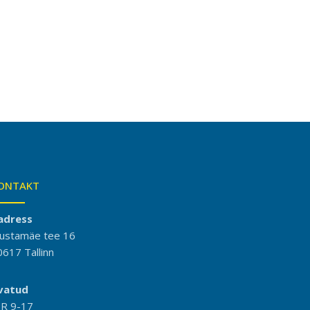
ONTAKT
adress
ustamäe tee 16
0617 Tallinn
vatud
-R 9-17