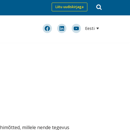
Liitu uudiskirjaga
Eesti
himõtted, millele nende tegevus