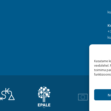
k
K
+
k
Kasutame kü
veebilehel.
toimima pan
funktsioonid
N