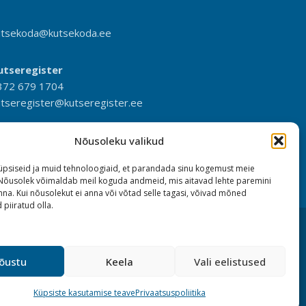
utsekoda@kutsekoda.ee
utseregister
372 679 1704
utseregister@kutseregister.ee
Nõusoleku valikud
psiseid ja muid tehnoloogiaid, et parandada sinu kogemust meie
 Nõusolek võimaldab meil koguda andmeid, mis aitavad lehte paremini
na. Kui nõusolekut ei anna või võtad selle tagasi, võivad mõned
 piiratud olla.
õustu
Keela
Vali eelistused
Küpsiste kasutamise teave
Privaatsuspoliitika