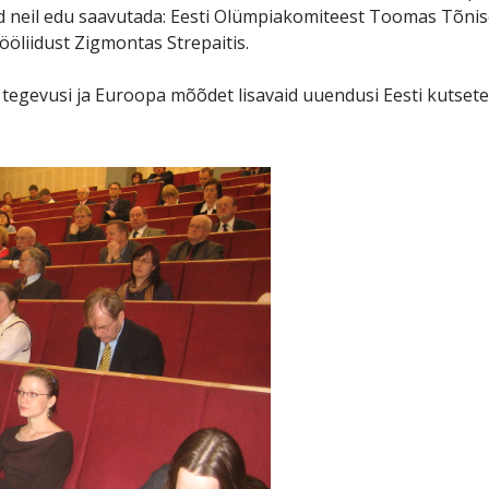
ud neil edu saavutada: Eesti Olümpiakomiteest Toomas Tõnise
tööliidust Zigmontas Strepaitis.
 tegevusi ja Euroopa mõõdet lisavaid uuendusi Eesti kutsete