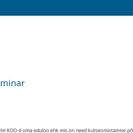
eminar
 kolm KOO-d oma eduloo ehk mis on need kutseomistamise põ