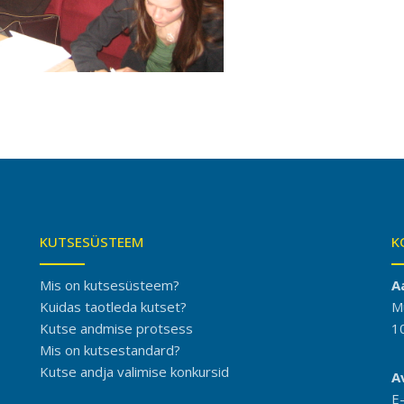
KUTSESÜSTEEM
K
Mis on kutsesüsteem?
A
Kuidas taotleda kutset?
M
Kutse andmise protsess
1
Mis on kutsestandard?
Kutse andja valimise konkursid
A
E