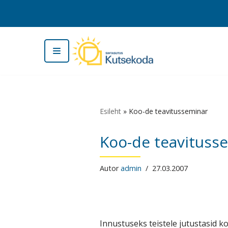
Skip
to
content
Esileht
»
Koo-de teavitusseminar
Koo-de teavituss
Autor
admin
27.03.2007
Innustuseks teistele jutustasid