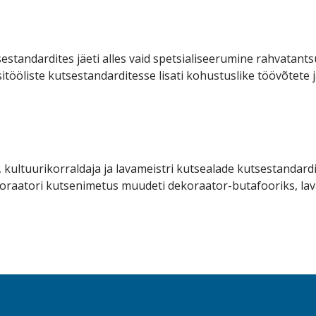
sestandardites jäeti alles vaid spetsialiseerumine rahvata
lkäsitööliste kutsestandarditesse lisati kohustuslike töövõtete
 kultuurikorraldaja ja lavameistri kutsealade kutsestandardi
oraatori kutsenimetus muudeti dekoraator-butafooriks, l