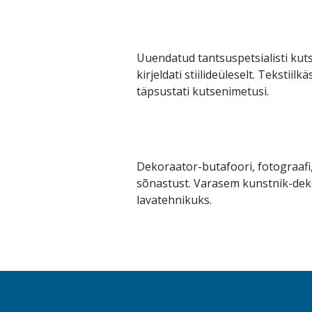
Uuendatud tantsuspetsialisti kut
kirjeldati stiilideüleselt. Tekstii
täpsustati kutsenimetusi.
Dekoraator-butafoori, fotograafi,
sõnastust. Varasem kunstnik-dek
lavatehnikuks.