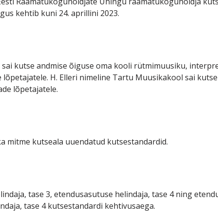
Eesti Raamatukoguhoidjate Ühingu raamatukoguhoidja kutse
us kehtib kuni 24. aprillini 2023.
sai kutse andmise õiguse oma kooli rütmimuusiku, interpree
e lõpetajatele. H. Elleri nimeline Tartu Muusikakool sai kut
de lõpetajatele.
ka mitme kutseala uuendatud kutsestandardid.
indaja, tase 3, etendusasutuse helindaja, tase 4 ning etend
indaja, tase 4 kutsestandardi kehtivusaega.