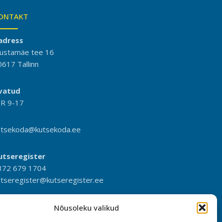
ONTAKT
adress
ustamäe tee 16
0617 Tallinn
vatud
-R 9-17
utsekoda@kutsekoda.ee
utseregister
372 679 1704
utseregister@kutseregister.ee
Nõusoleku valikud