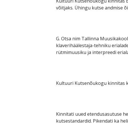
Kultuuri Kutsenõukogu kinnitas 
võitjaks. Ühingu kutse andmise õig
G. Otsa nim Tallinna Muusikakool 
klaverihäälestaja-tehniku erialad
rütmimuusiku ja interpreedi eriala
Kultuuri Kutsenõukogu kinnitas 
Kinnitati uued etendusasutuse hel
kutsestandardid. Pikendati ka hel