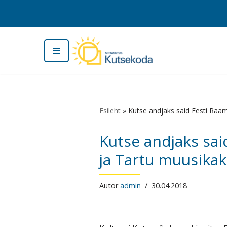
Skip
to
content
Esileht
»
Kutse andjaks said Eesti Raam
Kutse andjaks sai
ja Tartu muusikak
Autor
admin
30.04.2018