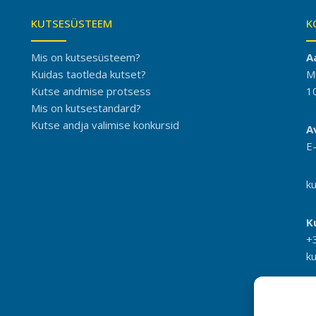
KUTSESÜSTEEM
K
Mis on kutsesüsteem?
A
Kuidas taotleda kutset?
M
Kutse andmise protsess
1
Mis on kutsestandard?
Kutse andja valimise konkursid
A
E
k
K
+
k