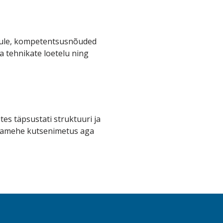
ntsule, kompetentsusnõuded
 ja tehnikate loetelu ning
tes täpsustati struktuuri ja
avamehe kutsenimetus aga