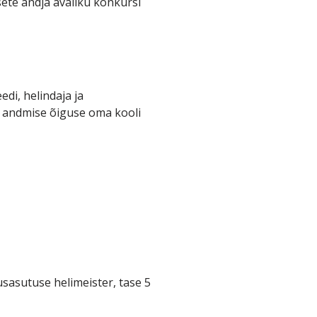
te andja avaliku konkursi
di, helindaja ja
se andmise õiguse oma kooli
usasutuse helimeister, tase 5