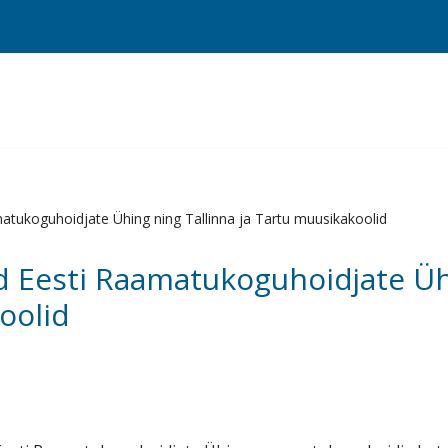
atukoguhoidjate Ühing ning Tallinna ja Tartu muusikakoolid
d Eesti Raamatukoguhoidjate Üh
oolid