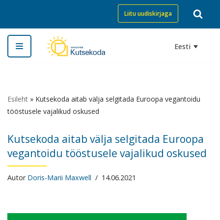
Liitu uudiskirjaga
Skip
to
Eesti
content
Esileht
»
Kutsekoda aitab välja selgitada Euroopa vegantoidu
tööstusele vajalikud oskused
Kutsekoda aitab välja selgitada Euroopa
vegantoidu tööstusele vajalikud oskused
Autor
Doris-Marii Maxwell
14.06.2021