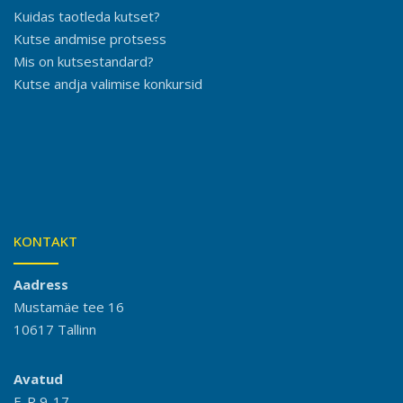
Kuidas taotleda kutset?
Kutse andmise protsess
Mis on kutsestandard?
Kutse andja valimise konkursid
KONTAKT
Aadress
Mustamäe tee 16
10617 Tallinn
Avatud
E-R 9-17