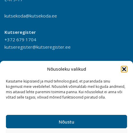
kutsekoda@kutsekoda.ee
Kutseregister
+372 679 1704
kutseregister@kutseregister.ee
Nõusoleku valikud
Kasutame küpsiseid ja muid tehnoloogiaid, et parandada sinu
kogemust meie veebilehel. Nõusolek võimaldab meil koguda andmeid,
mis aitavad lehte paremini toimima panna. Kui nõusolekut ei anna või
võtad selle tagasi, võivad mõned funktsioonid piiratud olla.
Nõustu