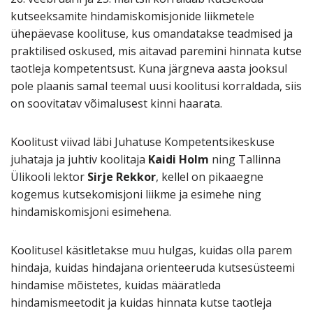
kutseeksamite hindamiskomisjonide liikmetele
ühepäevase koolituse, kus omandatakse teadmised ja
praktilised oskused, mis aitavad paremini hinnata kutse
taotleja kompetentsust. Kuna järgneva aasta jooksul
pole plaanis samal teemal uusi koolitusi korraldada, siis
on soovitatav võimalusest kinni haarata.
Koolitust viivad läbi Juhatuse Kompetentsikeskuse
juhataja ja juhtiv koolitaja
Kaidi Holm
ning Tallinna
Ülikooli lektor
Sirje Rekkor
, kellel on pikaaegne
kogemus kutsekomisjoni liikme ja esimehe ning
hindamiskomisjoni esimehena.
Koolitusel käsitletakse muu hulgas, kuidas olla parem
hindaja, kuidas hindajana orienteeruda kutsesüsteemi
hindamise mõistetes, kuidas määratleda
hindamismeetodit ja kuidas hinnata kutse taotleja