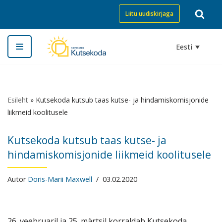
Liitu uudiskirjaga
Skip
to
Eesti
content
Esileht
»
Kutsekoda kutsub taas kutse- ja hindamiskomisjonide
liikmeid koolitusele
Kutsekoda kutsub taas kutse- ja
hindamiskomisjonide liikmeid koolitusele
Autor
Doris-Marii Maxwell
03.02.2020
26. veebruaril ja 25. märtsil korraldab Kutsekoda