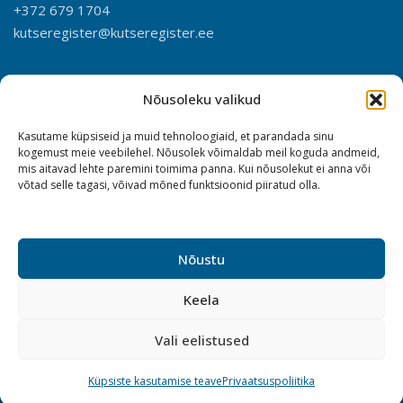
+372 679 1704
kutseregister@kutseregister.ee
Nõusoleku valikud
Kasutame küpsiseid ja muid tehnoloogiaid, et parandada sinu
kogemust meie veebilehel. Nõusolek võimaldab meil koguda andmeid,
mis aitavad lehte paremini toimima panna. Kui nõusolekut ei anna või
võtad selle tagasi, võivad mõned funktsioonid piiratud olla.
Nõustu
Keela
Vali eelistused
Küpsiste kasutamise teave
Privaatsuspoliitika