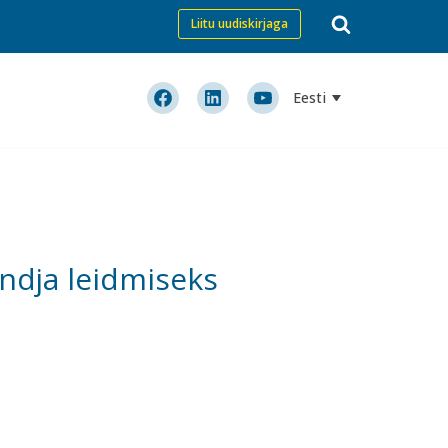
Liitu uudiskirjaga
Eesti
andja leidmiseks