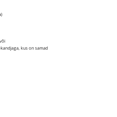
a)
või
ekandjaga, kus on samad