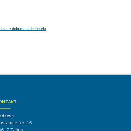
ndavate dokumentide loetelu
ONTAKT
adress
ustamäe tee 16
0617 Tallinn