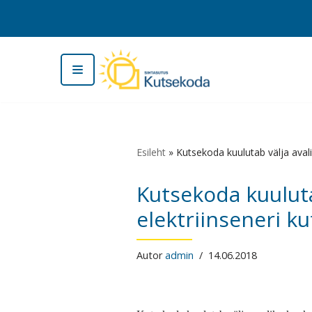
Skip
to
content
Esileht
»
Kutsekoda kuulutab välja avali
Kutsekoda kuuluta
elektriinseneri ku
Autor
admin
14.06.2018