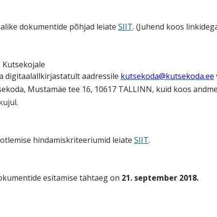
jalike dokumentide põhjad leiate
SIIT
. (Juhend koos linkideg
 Kutsekojale
ja digitaalallkirjastatult aadressile
kutsekoda@kutsekoda.ee
tsekoda, Mustamäe tee 16, 10617 TALLINN, kuid koos andm
ujul.
aotlemise hindamiskriteeriumid leiate
SIIT
.
dokumentide esitamise tähtaeg on
21. september 2018.