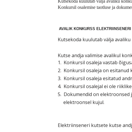
Kutsekoda kuulutab välja avaliku konkurs
Konkursil osalemise taotluse ja dokume
AVALIK KONKURSS ELEKTRIINSENERI
Kutsekoda kuulutab välja avaliku 
Kutse andja valimise avalikul kon
1.
Konkursil osaleja vastab õigus
2.
Konkursil osaleja on esitanud
3.
Konkursil osaleja esitatud and
4.
Konkursil osalejal ei ole riikl
5.
Dokumendid on elektroonsed ja
elektroonsel kujul.
Elektriinseneri kutsete kutse and