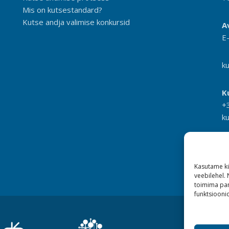
Mis on kutsestandard?
Kutse andja valimise konkursid
A
E
k
K
+
k
Kasutame kü
veebilehel.
toimima pan
funktsioonid