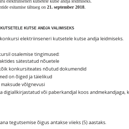
i elektriinseneri kutsetele kutse andja leidmiseks.
ntide esitamise tähtaeg on
21. september 2018
.
 KUTSETELE KUTSE ANDJA VALIMISEKS
konkursi elektriinseneri kutsetele
kutse andja leidmiseks.
kursil osalemise tingimused:
aktides sätestatud nõuetele
 kõik konkursiteates nõutud dokumendid
med on õiged ja täielikud
ike maksude võlgnevusi
 digiallkirjastatud või paberkandjal koos andmekandjaga,
jana tegutsemise õigus antakse viieks (5) aastaks.