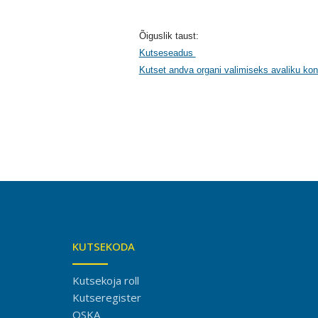
Õiguslik taust:
Kutseseadus
Kutset andva organi valimiseks avaliku kon
KUTSEKODA
Kutsekoja roll
Kutseregister
OSKA