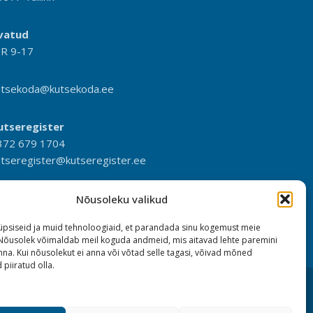
vatud
-R 9-17
utsekoda@kutsekoda.ee
utseregister
372 679 1704
utseregister@kutseregister.ee
Nõusoleku valikud
psiseid ja muid tehnoloogiaid, et parandada sinu kogemust meie
 Nõusolek võimaldab meil koguda andmeid, mis aitavad lehte paremini
na. Kui nõusolekut ei anna või võtad selle tagasi, võivad mõned
 piiratud olla.