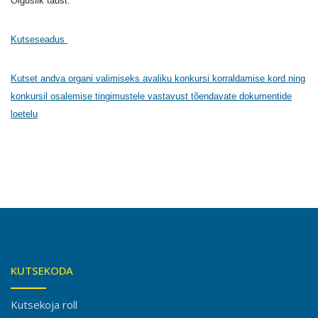
Õiguslik taust:
Kutseseadus
Kutset andva organi valimiseks avaliku konkursi korraldamise kord ning
konkursil osalemise tingimustele vastavust tõendavate dokumentide
loetelu
KUTSEKODA
Kutsekoja roll