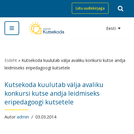
Liitu uudiskirjaga
Skip
to
Eesti
content
Esileht
»
Kutsekoda kuulutab välja avaliku konkursi kutse andja
leidmiseks eripedagoogi kutsetele
Kutsekoda kuulutab välja avaliku
konkursi kutse andja leidmiseks
eripedagoogi kutsetele
Autor
admin
03.03.2014