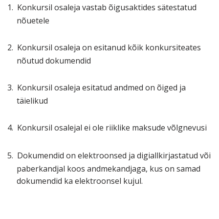
1.
Konkursil osaleja vastab õigusaktides sätestatud
nõuetele
2.
Konkursil osaleja on esitanud kõik konkursiteates
nõutud dokumendid
3.
Konkursil osaleja esitatud andmed on õiged ja
täielikud
4.
Konkursil osalejal ei ole riiklike maksude võlgnevusi
5.
Dokumendid on elektroonsed ja digiallkirjastatud või
paberkandjal koos andmekandjaga, kus on samad
dokumendid ka elektroonsel kujul.