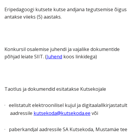
Eripedagoogi kutsete kutse andjana tegutsemise õigus
antakse viieks (5) aastaks.
Konkursil osalemise juhendi ja vajalike dokumentide
põhjad leiate SIIT. (
Juhend
koos linkidega)
Taotlus ja dokumendid esitatakse Kutsekojale
·
eelistatult elektroonilisel kujul ja digitaalallkirjastatult
aadressile
kutsekoda@kutsekoda.ee
või
·
paberkandjal aadressile SA Kutsekoda, Mustamäe tee