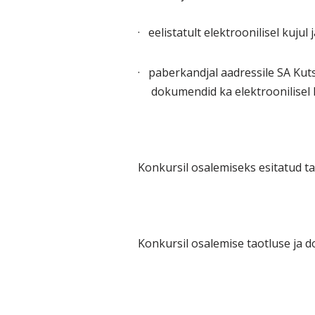
·
eelistatult elektroonilisel kujul 
·
paberkandjal aadressile SA Ku
dokumendid ka elektroonilisel k
Konkursil osalemiseks esitatud t
Konkursil osalemise taotluse ja 