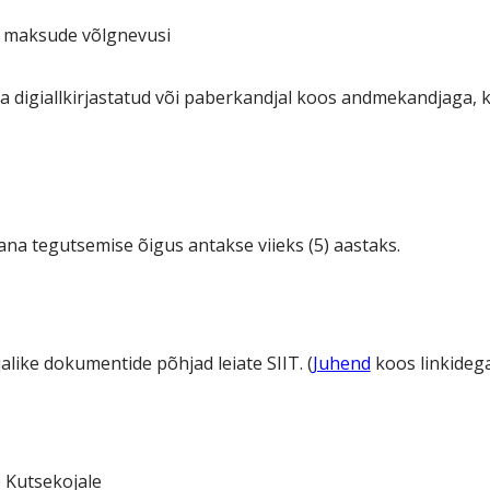
ike maksude võlgnevusi
 digiallkirjastatud või paberkandjal koos andmekandjaga,
ana tegutsemise õigus antakse viieks (5) aastaks.
alike dokumentide põhjad leiate SIIT. (
Juhend
koos linkideg
 Kutsekojale