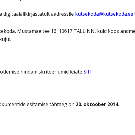
ja digitaalallkirjastatult aadressile
kutsekoda@kutsekoda.ee
tsekoda, Mustamäe tee 16, 10617 TALLINN, kuid koos andm
ujul.
aotlemise hindamiskriteeriumid leiate
SIIT
.
dokumentide esitamise tähtaeg on
20.
oktoober 2014
.