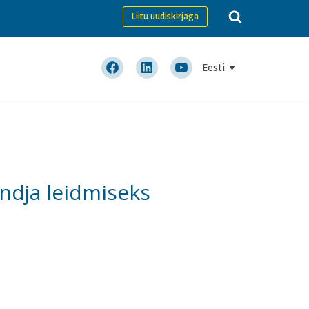
Liitu uudiskirjaga
Eesti
andja leidmiseks