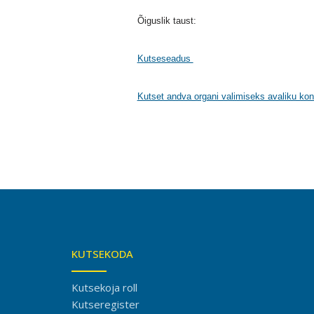
Õiguslik taust:
Kutseseadus
Kutset andva organi valimiseks avaliku kon
KUTSEKODA
Kutsekoja roll
Kutseregister