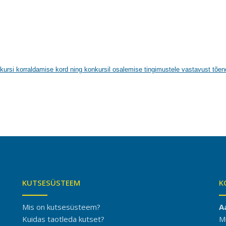
kursi korraldamise kord ning konkursil osalemise tingimustele vastavust tõe
KUTSESÜSTEEM
K
Mis on kutsesüsteem?
A
Kuidas taotleda kutset?
M