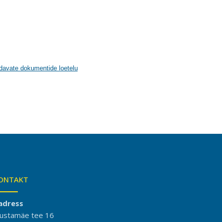
ndavate dokumentide loetelu
ONTAKT
adress
ustamäe tee 16