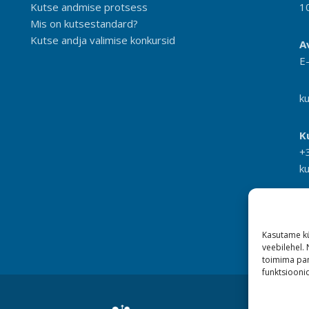
Kutse andmise protsess
1
Mis on kutsestandard?
Kutse andja valimise konkursid
A
E
k
K
+
k
Kasutame kü
veebilehel.
toimima pan
funktsioonid