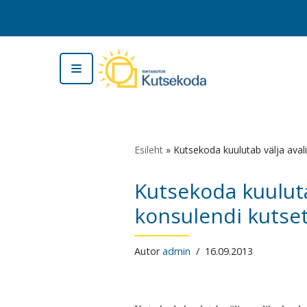
Skip
to
content
Esileht
»
Kutsekoda kuulutab välja aval
Kutsekoda kuuluta
konsulendi kutse
Autor
admin
16.09.2013