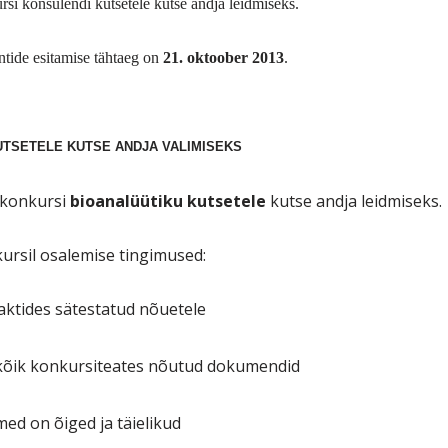
ursi
konsulendi kutsetele
kutse andja leidmiseks.
ntide esitamise tähtaeg on
21. oktoober 2013
.
UTSETELE KUTSE ANDJA VALIMISEKS
 konkursi
bioanalüütiku kutsetele
kutse andja leidmiseks.
kursil osalemise tingimused:
aktides sätestatud nõuetele
 kõik konkursiteates nõutud dokumendid
med on õiged ja täielikud