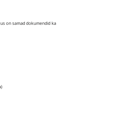
 kus on samad dokumendid ka
a)