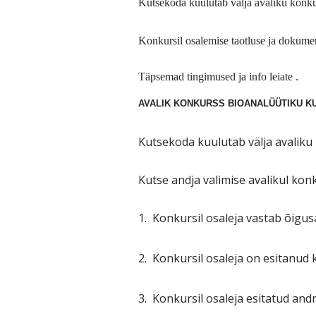
Kutsekoda kuulutab välja avaliku konk
Konkursil osalemise taotluse ja dokume
Täpsemad tingimused ja info leiate .
AVALIK KONKURSS BIOANALÜÜTIKU K
Kutsekoda kuulutab välja avaliku
Kutse andja valimise avalikul kon
1.
Konkursil osaleja vastab õigus
2.
Konkursil osaleja on esitanud
3.
Konkursil osaleja esitatud and