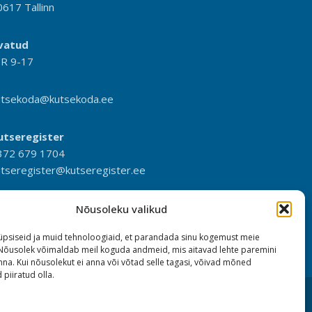
0617 Tallinn
vatud
-R 9-17
utsekoda@kutsekoda.ee
utseregister
372 679 1704
utseregister@kutseregister.ee
Nõusoleku valikud
psiseid ja muid tehnoloogiaid, et parandada sinu kogemust meie
 Nõusolek võimaldab meil koguda andmeid, mis aitavad lehte paremini
na. Kui nõusolekut ei anna või võtad selle tagasi, võivad mõned
 piiratud olla.