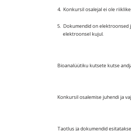
4.
Konkursil osalejal ei ole riikl
5.
Dokumendid on elektroonsed ja
elektroonsel kujul.
Bioanalüütiku kutsete kutse andj
Konkursil osalemise juhendi ja vaj
Taotlus ja dokumendid esitatakse