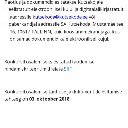
Taotlus ja dokumendid esitatakse Kutsekojale
·
eelistatult elektroonilisel kujul ja digitaalallkirjastatult
aadressile
kutsekoda@kutsekoda.ee
või
·
paberkandjal aadressile SA Kutsekoda, Mustamäe tee
16, 10617 TALLINN, kuid koos andmekandjaga, kus
on samad dokumendid ka elektroonilisel kujul.
Konkursil osalemiseks esitatud taotlemise
hindamiskriteeriumid leiate
SIIT
.
Konkursil osalemise taotluse ja dokumentide esitamise
tähtaeg on
03. oktoober 2018.