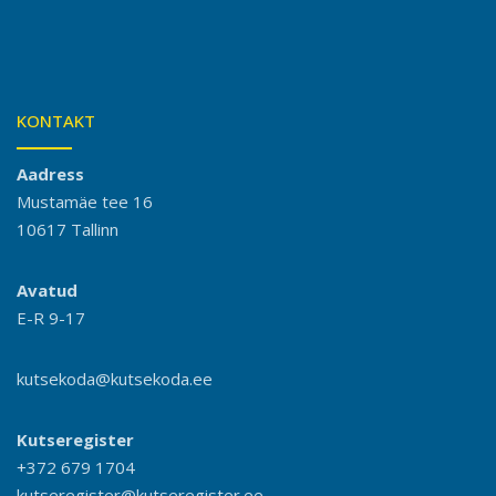
KONTAKT
Aadress
Mustamäe tee 16
10617 Tallinn
Avatud
E-R 9-17
kutsekoda@kutsekoda.ee
Kutseregister
+372 679 1704
kutseregister@kutseregister.ee