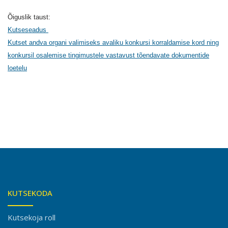
Õiguslik taust:
Kutseseadus
Kutset andva organi valimiseks avaliku konkursi korraldamise kord ning
konkursil osalemise tingimustele vastavust tõendavate dokumentide
loetelu
KUTSEKODA
Kutsekoja roll