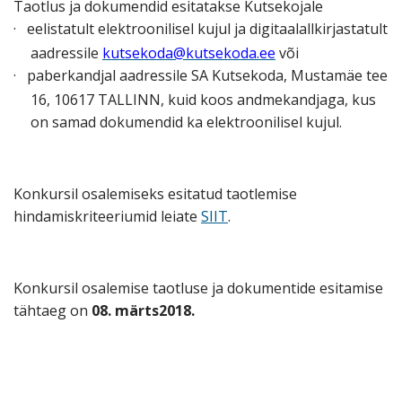
Taotlus ja dokumendid esitatakse Kutsekojale
·
eelistatult elektroonilisel kujul ja digitaalallkirjastatult
aadressile
kutsekoda@kutsekoda.ee
või
·
paberkandjal aadressile SA Kutsekoda, Mustamäe tee
16, 10617 TALLINN, kuid koos andmekandjaga, kus
on samad dokumendid ka elektroonilisel kujul.
Konkursil osalemiseks esitatud taotlemise
hindamiskriteeriumid leiate
SIIT
.
Konkursil osalemise taotluse ja dokumentide esitamise
tähtaeg on
08. märts2018.