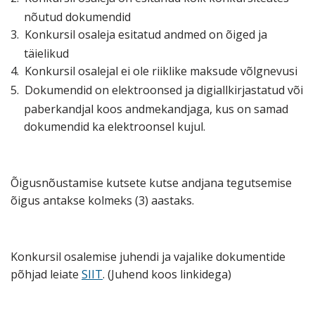
nõutud dokumendid
3.
Konkursil osaleja esitatud andmed on õiged ja
täielikud
4.
Konkursil osalejal ei ole riiklike maksude võlgnevusi
5.
Dokumendid on elektroonsed ja digiallkirjastatud või
paberkandjal koos andmekandjaga, kus on samad
dokumendid ka elektroonsel kujul.
Õigusnõustamise kutsete kutse andjana tegutsemise
õigus antakse kolmeks (3) aastaks.
Konkursil osalemise juhendi ja vajalike dokumentide
põhjad leiate
SIIT
. (Juhend koos linkidega)