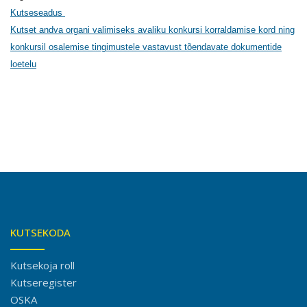
Kutseseadus
Kutset andva organi valimiseks avaliku konkursi korraldamise kord ning
konkursil osalemise tingimustele vastavust tõendavate dokumentide
loetelu
KUTSEKODA
Kutsekoja roll
Kutseregister
OSKA