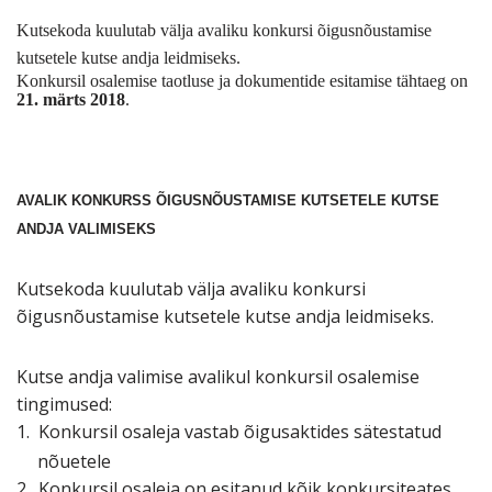
Kutsekoda kuulutab välja avaliku konkursi õigusnõustamise
kutsetele kutse andja leidmiseks.
Konkursil osalemise taotluse ja dokumentide esitamise tähtaeg on
21. märts 2018
.
AVALIK KONKURSS ÕIGUSNÕUSTAMISE KUTSETELE KUTSE
ANDJA VALIMISEKS
Kutsekoda kuulutab välja avaliku konkursi
õigusnõustamise kutsetele
kutse andja leidmiseks.
Kutse andja valimise avalikul konkursil osalemise
tingimused:
1.
Konkursil osaleja vastab õigusaktides sätestatud
nõuetele
2.
Konkursil osaleja on esitanud kõik konkursiteates