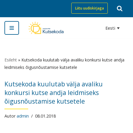
Liitu uudiskirjaga
Skip
to
Eesti
content
Esileht
»
Kutsekoda kuulutab välja avaliku konkursi kutse andja
leidmiseks õigusnõustamise kutsetele
Kutsekoda kuulutab välja avaliku
konkursi kutse andja leidmiseks
õigusnõustamise kutsetele
Autor
admin
08.01.2018