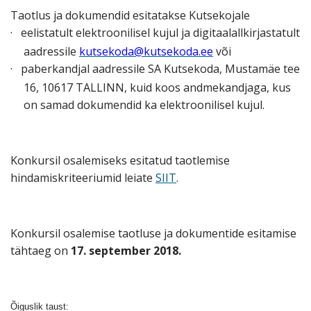
Taotlus ja dokumendid esitatakse Kutsekojale
·
eelistatult elektroonilisel kujul ja digitaalallkirjastatult
aadressile
kutsekoda@kutsekoda.ee
või
·
paberkandjal aadressile SA Kutsekoda, Mustamäe tee
16, 10617 TALLINN, kuid koos andmekandjaga, kus
on samad dokumendid ka elektroonilisel kujul.
Konkursil osalemiseks esitatud taotlemise
hindamiskriteeriumid leiate
SIIT
.
Konkursil osalemise taotluse ja dokumentide esitamise
tähtaeg on
17. september 2018.
Õiguslik taust: