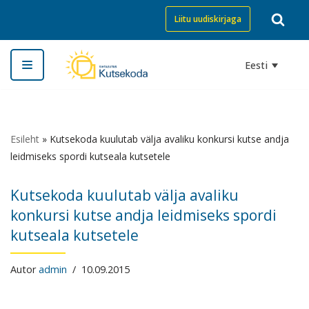
Liitu uudiskirjaga
Skip
to
Eesti
content
Esileht
»
Kutsekoda kuulutab välja avaliku konkursi kutse andja
leidmiseks spordi kutseala kutsetele
Kutsekoda kuulutab välja avaliku
konkursi kutse andja leidmiseks spordi
kutseala kutsetele
Autor
admin
10.09.2015