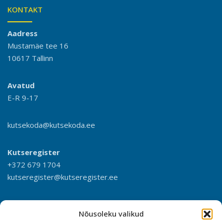
KONTAKT
Aadress
Mustamäe tee 16
10617 Tallinn
Avatud
E-R 9-17
kutsekoda@kutsekoda.ee
Kutseregister
+372 679 1704
kutseregister@kutseregister.ee
Nõusoleku valikud