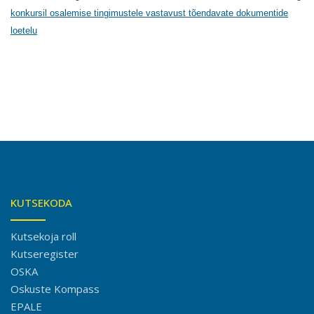
konkursil osalemise tingimustele vastavust tõendavate dokumentide
loetelu
KUTSEKODA
Kutsekoja roll
Kutseregister
OSKA
Oskuste Kompass
EPALE