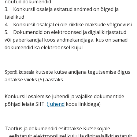
nõutud dokumendid
3. Konkursil osaleja esitatud andmed on õiged ja
täielikud
4. Konkursil osalejal ei ole riiklike maksude võlgnevusi
5. Dokumendid on elektroonsed ja digiallkirjastatud
või paberkandjal koos andmekandjaga, kus on samad
dokumendid ka elektroonsel kujul.
kutsete kutse andjana tegutsemise õigus
Spordi kutseala
antakse viieks (5) aastaks.
Konkursil osalemise juhendi ja vajalike dokumentide
põhjad leiate SIIT.
(Juhend
koos linkidega)
Taotlus ja dokumendid esitatakse Kutsekojale
·
eelistatult elektroonilisel kujul ja digitaalallkirjastatult