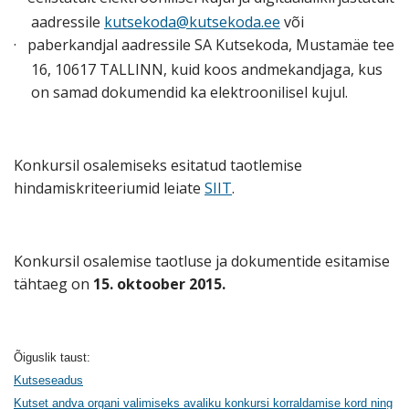
aadressile
kutsekoda@kutsekoda.ee
või
·
paberkandjal aadressile SA Kutsekoda, Mustamäe tee
16, 10617 TALLINN, kuid koos andmekandjaga, kus
on samad dokumendid ka elektroonilisel kujul.
Konkursil osalemiseks esitatud taotlemise
hindamiskriteeriumid leiate
SIIT
.
Konkursil osalemise taotluse ja dokumentide esitamise
tähtaeg on
15. oktoober 2015.
Õiguslik taust:
Kutseseadus
Kutset andva organi valimiseks avaliku konkursi korraldamise kord ning