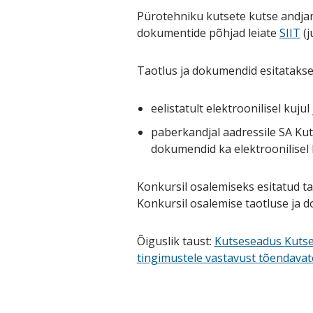
Pürotehniku kutsete kutse andjana
dokumentide põhjad leiate
SIIT
(j
Taotlus ja dokumendid esitatakse
eelistatult elektroonilisel kujul
paberkandjal aadressile SA K
dokumendid ka elektroonilisel 
Konkursil osalemiseks esitatud t
Konkursil osalemise taotluse ja 
Õiguslik taust:
Kutseseadus
Kutse
tingimustele vastavust tõendavat