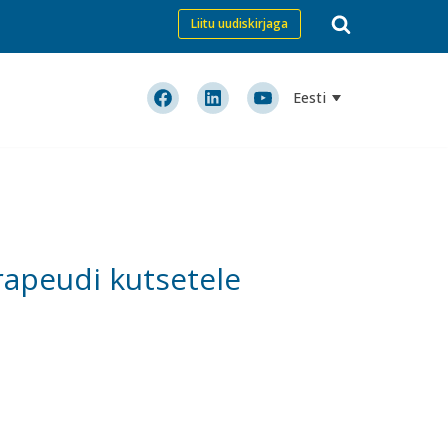
Liitu uudiskirjaga
Eesti
rapeudi kutsetele