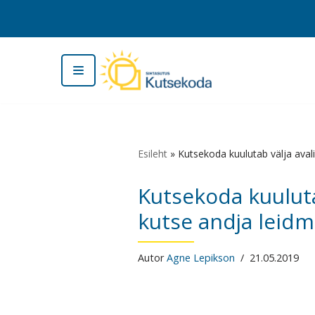
Skip
to
content
Esileht
»
Kutsekoda kuulutab välja aval
Kutsekoda kuuluta
kutse andja leidm
Autor
Agne Lepikson
21.05.2019