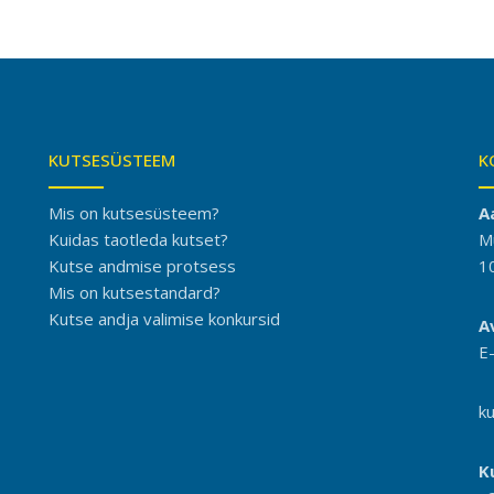
KUTSESÜSTEEM
K
Mis on kutsesüsteem?
A
Kuidas taotleda kutset?
M
Kutse andmise protsess
1
Mis on kutsestandard?
Kutse andja valimise konkursid
A
E
k
K