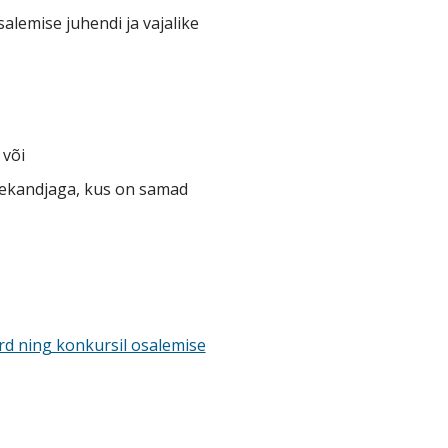
alemise juhendi ja vajalike
või
mekandjaga, kus on samad
rd ning konkursil osalemise