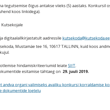
 tegutsemise õigus antakse viieks (5) aastaks. Konkursil os
uhend koos linkidega).
 Kutsekojale
 ja digitaalallkirjastatult aadressile
kutsekoda@kutsekoda.ee
utsekoda, Mustamäe tee 16, 10617 TALLINN, kuid koos and
kujul.
aotlemise hindamiskriteeriumid leiate
SIIT
.
dokumentide esitamise tähtaeg on
29. juuli 2019.
t andva organi valimiseks avaliku konkursi korraldamise ko
e dokumentide loetelu