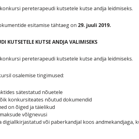
konkursi pereterapeudi kutsetele kutse andja leidmiseks.
dokumentide esitamise tähtaeg on
29. juuli 2019.
DI KUTSETELE KUTSE ANDJA VALIMISEKS
konkursi pereterapeudi kutsetele kutse andja leidmiseks.
kursil osalemise tingimused:
aktides sätestatud nõuetele
 kõik konkursiteates nõutud dokumendid
ed on õiged ja täielikud
ike maksude võlgnevusi
a digiallkirjastatud või paberkandjal koos andmekandjaga,