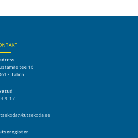
ONTAKT
adress
ustamäe tee 16
0617 Tallinn
vatud
-R 9-17
utsekoda@kutsekoda.ee
utseregister