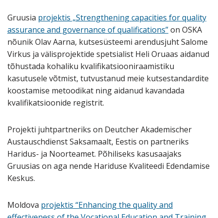
Gruusia
projektis „Strengthening capacities for quality
assurance and governance of qualifications”
on OSKA
nõunik Olav Aarna, kutsesüsteemi arendusjuht Salome
Virkus ja välisprojektide spetsialist Heli Oruaas aidanud
tõhustada kohaliku kvalifikatsiooniraamistiku
kasutusele võtmist, tutvustanud meie kutsestandardite
koostamise metoodikat ning aidanud kavandada
kvalifikatsioonide registrit.
Projekti juhtpartneriks on Deutcher Akademischer
Austauschdienst Saksamaalt, Eestis on partneriks
Haridus- ja Noorteamet. Põhiliseks kasusaajaks
Gruusias on aga nende Hariduse Kvaliteedi Edendamise
Keskus.
Moldova
projektis “Enhancing the quality and
effectiveness of the Vocational Education and Training