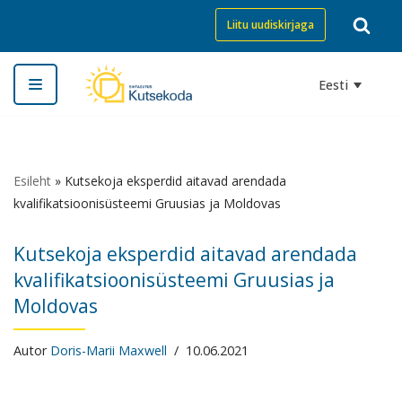
Liitu uudiskirjaga
Skip
to
Eesti
content
Esileht
»
Kutsekoja eksperdid aitavad arendada
kvalifikatsioonisüsteemi Gruusias ja Moldovas
Kutsekoja eksperdid aitavad arendada
kvalifikatsioonisüsteemi Gruusias ja
Moldovas
Autor
Doris-Marii Maxwell
10.06.2021