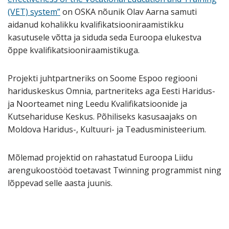
(VET) system”
on OSKA nõunik Olav Aarna samuti
aidanud kohalikku kvalifikatsiooniraamistikku
kasutusele võtta ja siduda seda Euroopa elukestva
õppe kvalifikatsiooniraamistikuga.
Projekti juhtpartneriks on Soome Espoo regiooni
hariduskeskus Omnia, partneriteks aga Eesti Haridus-
ja Noorteamet ning Leedu Kvalifikatsioonide ja
Kutsehariduse Keskus. Põhiliseks kasusaajaks on
Moldova Haridus-, Kultuuri- ja Teadusministeerium.
Mõlemad projektid on rahastatud Euroopa Liidu
arengukoostööd toetavast Twinning programmist ning
lõppevad selle aasta juunis.