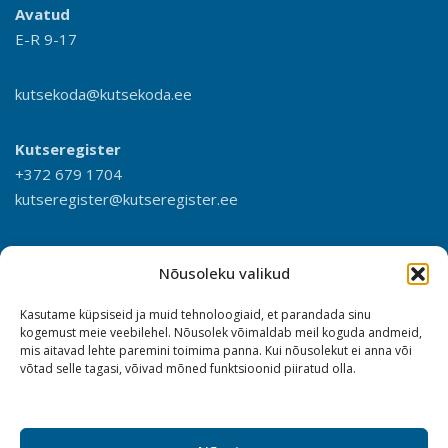
Avatud
E-R 9-17
kutsekoda@kutsekoda.ee
Kutseregister
+372 679 1704
kutseregister@kutseregister.ee
Nõusoleku valikud
Kasutame küpsiseid ja muid tehnoloogiaid, et parandada sinu
kogemust meie veebilehel. Nõusolek võimaldab meil koguda andmeid,
mis aitavad lehte paremini toimima panna. Kui nõusolekut ei anna või
võtad selle tagasi, võivad mõned funktsioonid piiratud olla.