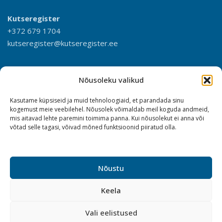
Kutseregister
+372 679 1704
kutseregister@kutseregister.ee
Nõusoleku valikud
Kasutame küpsiseid ja muid tehnoloogiaid, et parandada sinu
kogemust meie veebilehel. Nõusolek võimaldab meil koguda andmeid,
mis aitavad lehte paremini toimima panna. Kui nõusolekut ei anna või
võtad selle tagasi, võivad mõned funktsioonid piiratud olla.
Nõustu
Keela
Vali eelistused