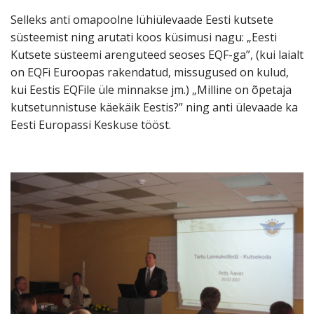
Selleks anti omapoolne lühiülevaade Eesti kutsete
süsteemist ning arutati koos küsimusi nagu: „Eesti
Kutsete süsteemi arenguteed seoses EQF-ga”, (kui laialt
on EQFi Euroopas rakendatud, missugused on kulud,
kui Eestis EQFile üle minnakse jm.) „Milline on õpetaja
kutsetunnistuse käekäik Eestis?” ning anti ülevaade ka
Eesti Europassi Keskuse tööst.