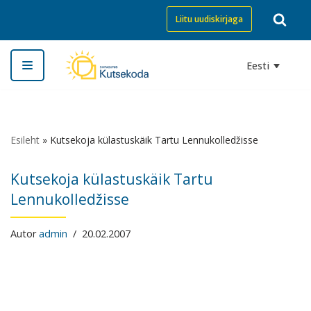
Liitu uudiskirjaga
Skip
to
Eesti
content
Esileht
»
Kutsekoja külastuskäik Tartu Lennukolledžisse
Kutsekoja külastuskäik Tartu
Lennukolledžisse
Autor
admin
20.02.2007