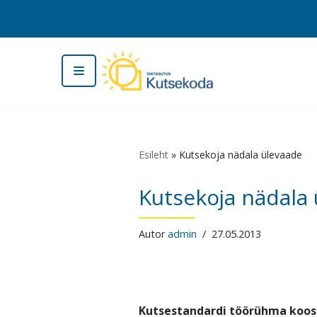
Skip
to
content
Esileht
»
Kutsekoja nädala ülevaade
Kutsekoja nädala
Autor
admin
27.05.2013
Kutsestandardi töörühma koos