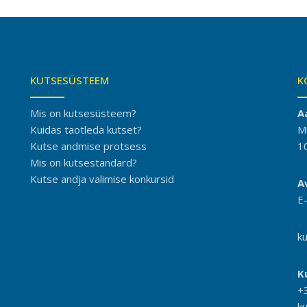
KUTSESÜSTEEM
K
Mis on kutsesüsteem?
A
Kuidas taotleda kutset?
M
Kutse andmise protsess
1
Mis on kutsestandard?
Kutse andja valimise konkursid
A
E
k
K
+
k