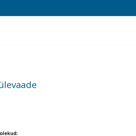
 ülevaade
olekud: