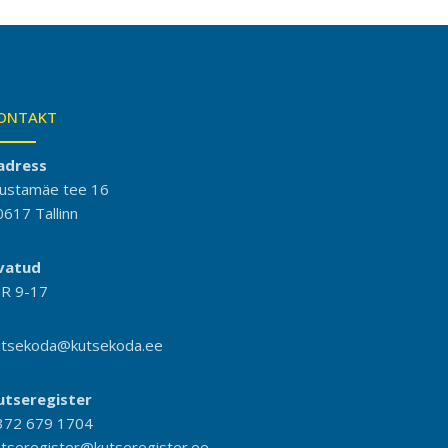
ONTAKT
adress
ustamäe tee 16
0617 Tallinn
vatud
-R 9-17
utsekoda@kutsekoda.ee
utseregister
372 679 1704
utseregister@kutseregister.ee