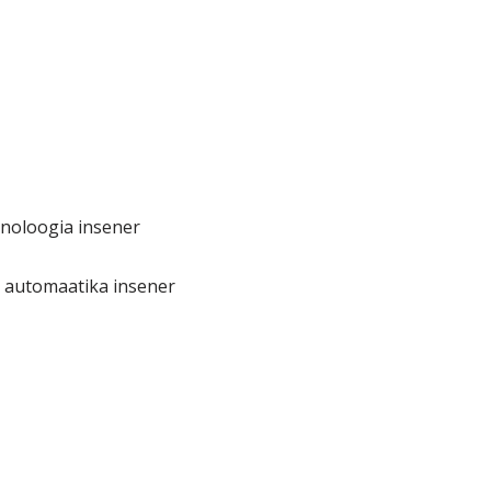
hnoloogia insener
a automaatika insener