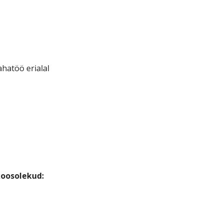
hatöö erialal
oosolekud: