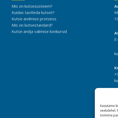
Mis on kutsesüsteem?
A
Kuidas taotleda kutset?
M
Kutse andmise protsess
1
Mis on kutsestandard?
Kutse andja valimise konkursid
A
E
k
K
+
k
Kasutame kü
veebilehel.
toimima pan