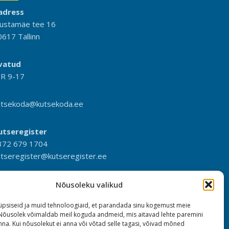
adress
ustamäe tee 16
0617 Tallinn
vatud
-R 9-17
utsekoda@kutsekoda.ee
utseregister
372 679 1704
utseregister@kutseregister.ee
Nõusoleku valikud
psiseid ja muid tehnoloogiaid, et parandada sinu kogemust meie
 Nõusolek võimaldab meil koguda andmeid, mis aitavad lehte paremini
na. Kui nõusolekut ei anna või võtad selle tagasi, võivad mõned