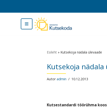
Skip
to
content
Esileht
»
Kutsekoja nädala ülevaade
Kutsekoja nädala
Autor
admin
10.12.2013
Kutsestandardi töörühma koos