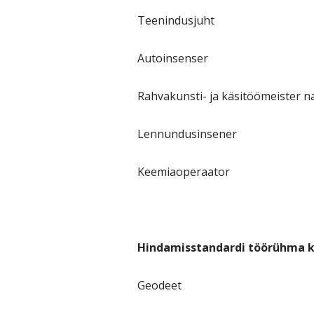
Teenindusjuht
Autoinsenser
Rahvakunsti- ja käsitöömeister na
Lennundusinsener
Keemiaoperaator
Hindamisstandardi töörühma k
Geodeet