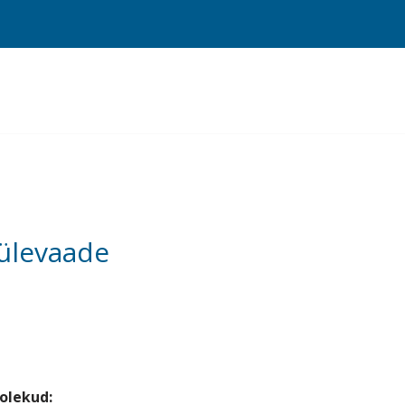
 ülevaade
olekud: