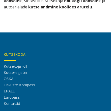
koosolek
, Sihtasutus Kutsekoja
nõukogu koosolek
ja
autoerialade
kutse andmine koolides arutelu
.
KUTSEKODA
Kutsekoja roll
Kutseregister
OSKA
Oskuste Kompass
EPALE
Europass
Kontaktid