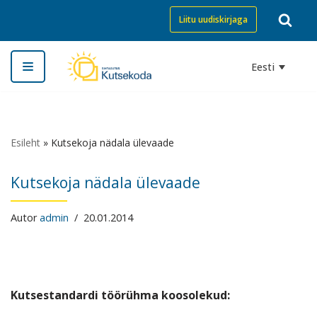
Liitu uudiskirjaga
Skip
to
Eesti
content
Esileht
»
Kutsekoja nädala ülevaade
Kutsekoja nädala ülevaade
Autor
admin
20.01.2014
Kutsestandardi töörühma koosolekud: