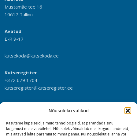
Mustamäe tee 16
10617 Tallinn
Avatud
E-R 9-17
kutsekoda@kutsekoda.ee
Kutseregister
+372 679 1704
kutseregister@kutseregister.ee
Nõusoleku valikud
Kasutame küpsiseid ja muid tehnoloogiaid, et parandada sinu
kogemust meie veebilehel. Nõusolek võimaldab meil koguda andmeid,
mis aitavad lehte paremini toimima panna. Kui nõusolekut ei anna või