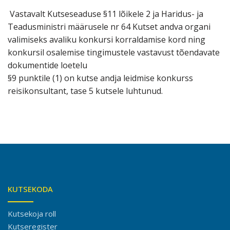
Vastavalt Kutseseaduse §11 lõikele 2 ja Haridus- ja
Teadusministri määrusele nr 64 Kutset andva organi
valimiseks avaliku konkursi korraldamise kord ning
konkursil osalemise tingimustele vastavust tõendavate
dokumentide loetelu
§9 punktile (1) on kutse andja leidmise konkurss
reisikonsultant, tase 5 kutsele luhtunud.
KUTSEKODA
Kutsekoja roll
Kutseregister