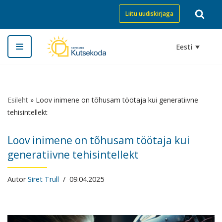
Liitu uudiskirjaga
Skip
to
Eesti
content
Esileht
»
Loov inimene on tõhusam töötaja kui generatiivne
tehisintellekt
Loov inimene on tõhusam töötaja kui
generatiivne tehisintellekt
Autor
Siret Trull
09.04.2025