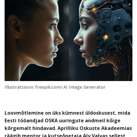
Illustratsioon: freepik.com/ AI Image Generator
Loovmõtlemine on üks kümnest üldoskusest, mida
Eesti tööandjad OSKA uuringute andmeil kõige
kõrgemalt hindavad. Aprilliku Oskuste Akadeemias
räägib mentor ja kutseõpetaja Aly Valvas sellest,