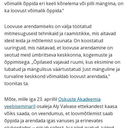
võimalik õppida eri keeli kõnelema või pilli mängima, on
ka loovust võimalik õppida.“
Loovuse arendamiseks on välja töötatud
mitmesuguseid tehnikaid ja raamistikke, mis aitavad
ideid leida ja mõtlemist suunata. On koostatud
uuringuid, mis näitavad, et loovuse arendamine on
seotud meid ümbritseva keskkonna, kogemuste ja
õppimisega. „Õpilased vajavad ruumi, kus eksimine on
lubatud ja mängulisus väärtustatud. Just mänguline ja
turvaline keskkond võimaldab loovust arendada,“
toonitas ta.
Mõte, mille iga 23. aprillil
Oskuste Akadeemia
veebiseminaril
osaleja Aly Valvase ettekandest kaasa
võiks saada, on veendumus, et loovmõtlemist saab
õppida ja arendada igas vanuses ja erinevates
olukordades − piisab sellest, kui oled avatud, julged