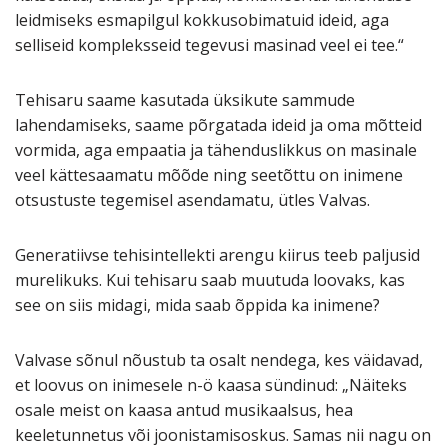
leidmiseks esmapilgul kokkusobimatuid ideid, aga
selliseid kompleksseid tegevusi masinad veel ei tee.“
Tehisaru saame kasutada üksikute sammude
lahendamiseks, saame põrgatada ideid ja oma mõtteid
vormida, aga empaatia ja tähenduslikkus on masinale
veel kättesaamatu mõõde ning seetõttu on inimene
otsustuste tegemisel asendamatu, ütles Valvas.
Generatiivse tehisintellekti arengu kiirus teeb paljusid
murelikuks. Kui tehisaru saab muutuda loovaks, kas
see on siis midagi, mida saab õppida ka inimene?
Valvase sõnul nõustub ta osalt nendega, kes väidavad,
et loovus on inimesele n-ö kaasa sündinud: „Näiteks
osale meist on kaasa antud musikaalsus, hea
keeletunnetus või joonistamisoskus. Samas nii nagu on