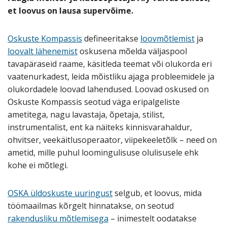
et loovus on lausa supervõime.
Oskuste Kompassis
defineeritakse
loovmõtlemist
ja
loovalt lähenemist
oskusena mõelda väljaspool
tavapäraseid raame, käsitleda teemat või olukorda eri
vaatenurkadest, leida mõistliku ajaga probleemidele ja
olukordadele loovad lahendused. Loovad oskused on
Oskuste Kompassis seotud väga eripalgeliste
ametitega, nagu lavastaja, õpetaja, stilist,
instrumentalist, ent ka näiteks kinnisvarahaldur,
ohvitser, veekäitlusoperaator, viipekeeletõlk – need on
ametid, mille puhul loomingulisuse olulisusele ehk
kohe ei mõtlegi.
OSKA üldoskuste uuringust
selgub, et loovus, mida
töömaailmas kõrgelt hinnatakse, on seotud
rakendusliku mõtlemisega
– inimestelt oodatakse