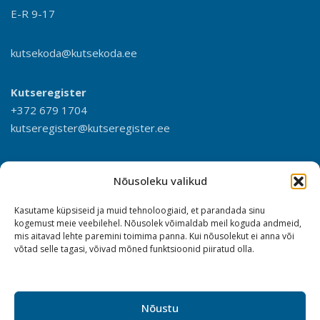
E-R 9-17
kutsekoda@kutsekoda.ee
Kutseregister
+372 679 1704
kutseregister@kutseregister.ee
Nõusoleku valikud
Kasutame küpsiseid ja muid tehnoloogiaid, et parandada sinu
kogemust meie veebilehel. Nõusolek võimaldab meil koguda andmeid,
mis aitavad lehte paremini toimima panna. Kui nõusolekut ei anna või
võtad selle tagasi, võivad mõned funktsioonid piiratud olla.
Nõustu