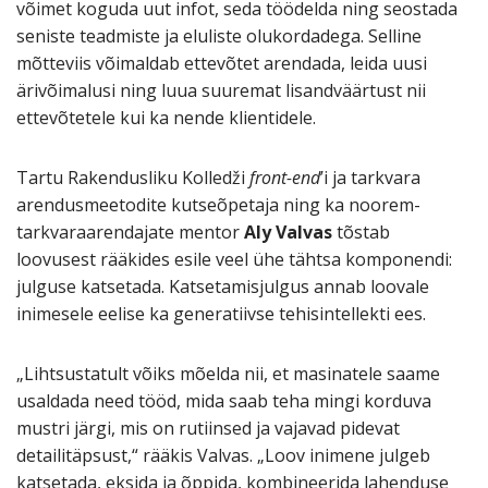
võimet koguda uut infot, seda töödelda ning seostada
seniste teadmiste ja eluliste olukordadega. Selline
mõtteviis võimaldab ettevõtet arendada, leida uusi
ärivõimalusi ning luua suuremat lisandväärtust nii
ettevõtetele kui ka nende klientidele.
Tartu Rakendusliku Kolledži
front-end
’i ja tarkvara
arendusmeetodite kutseõpetaja ning ka noorem-
tarkvaraarendajate mentor
Aly Valvas
tõstab
loovusest rääkides esile veel ühe tähtsa komponendi:
julguse katsetada. Katsetamisjulgus annab loovale
inimesele eelise ka generatiivse tehisintellekti ees.
„Lihtsustatult võiks mõelda nii, et masinatele saame
usaldada need tööd, mida saab teha mingi korduva
mustri järgi, mis on rutiinsed ja vajavad pidevat
detailitäpsust,“ rääkis Valvas. „Loov inimene julgeb
katsetada, eksida ja õppida, kombineerida lahenduse