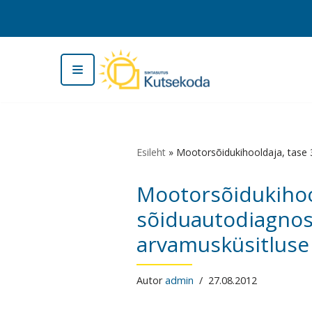
Skip
to
content
Esileht
»
Mootorsõidukihooldaja, tase 3
Mootorsõidukihool
sõiduautodiagnost
arvamusküsitluse
Autor
admin
27.08.2012