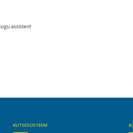
kogu assistent
KUTSESÜSTEEM
K