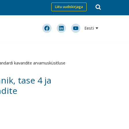
Liitu uudiskirjaga
Eesti
tandardi kavandite arvamusküsitluse
ik, tase 4 ja
ndite