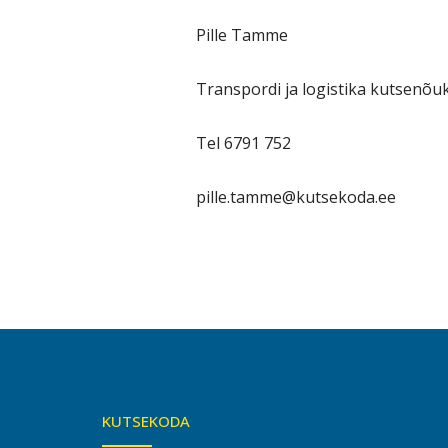
Pille Tamme
Transpordi ja logistika kutsenõu
Tel 6791 752
pille.tamme@kutsekoda.ee
KUTSEKODA