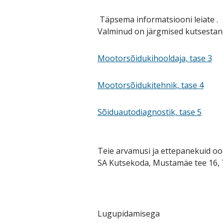
Täpsema informatsiooni leiate .
Valminud on järgmised kutsestand
Mootorsõidukihooldaja, tase 3
Mootorsõidukitehnik, tase 4
Sõiduautodiagnostik, tase 5
Teie arvamusi ja ettepanekuid oot
SA Kutsekoda, Mustamäe tee 16,
Lugupidamisega