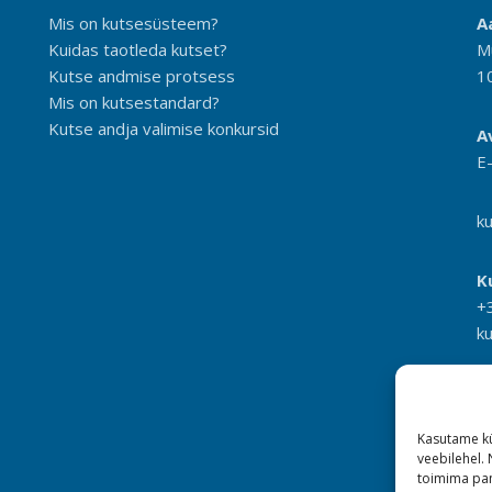
Mis on kutsesüsteem?
A
Kuidas taotleda kutset?
M
Kutse andmise protsess
1
Mis on kutsestandard?
Kutse andja valimise konkursid
A
E
k
K
+
k
Kasutame kü
veebilehel.
toimima pan