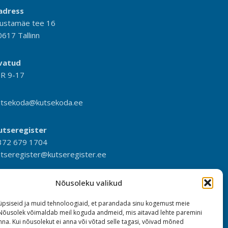
adress
ustamäe tee 16
0617 Tallinn
vatud
-R 9-17
utsekoda@kutsekoda.ee
utseregister
372 679 1704
utseregister@kutseregister.ee
Nõusoleku valikud
psiseid ja muid tehnoloogiaid, et parandada sinu kogemust meie
 Nõusolek võimaldab meil koguda andmeid, mis aitavad lehte paremini
na. Kui nõusolekut ei anna või võtad selle tagasi, võivad mõned