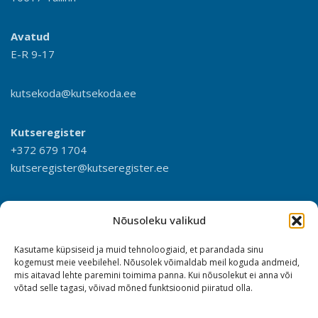
Avatud
E-R 9-17
kutsekoda@kutsekoda.ee
Kutseregister
+372 679 1704
kutseregister@kutseregister.ee
Nõusoleku valikud
Kasutame küpsiseid ja muid tehnoloogiaid, et parandada sinu
kogemust meie veebilehel. Nõusolek võimaldab meil koguda andmeid,
mis aitavad lehte paremini toimima panna. Kui nõusolekut ei anna või
võtad selle tagasi, võivad mõned funktsioonid piiratud olla.