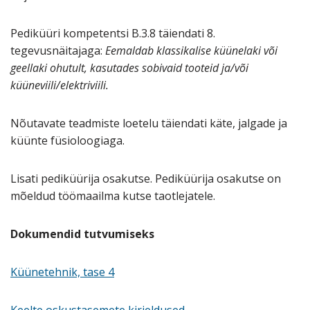
Pediküüri kompetentsi B.3.8 täiendati 8.
tegevusnäitajaga:
Eemaldab klassikalise küünelaki või
geellaki ohutult, kasutades sobivaid tooteid ja/või
küüneviili/elektriviili.
Nõutavate teadmiste loetelu täiendati käte, jalgade ja
küünte füsioloogiaga.
Lisati pediküürija osakutse. Pediküürija osakutse on
mõeldud töömaailma kutse taotlejatele.
Dokumendid tutvumiseks
Küünetehnik, tase 4
Keelte oskustasemete kirjeldused