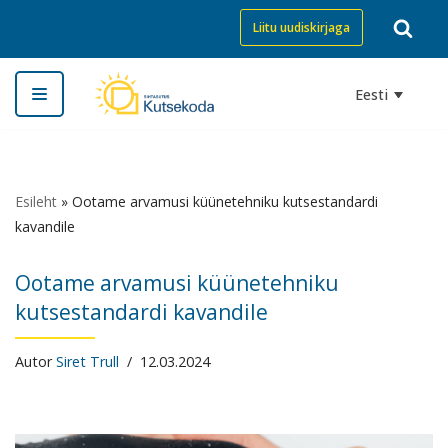
Liitu uudiskirjaga
Skip
to
Eesti
content
Esileht
»
Ootame arvamusi küünetehniku kutsestandardi
kavandile
Ootame arvamusi küünetehniku
kutsestandardi kavandile
Autor
Siret Trull
12.03.2024