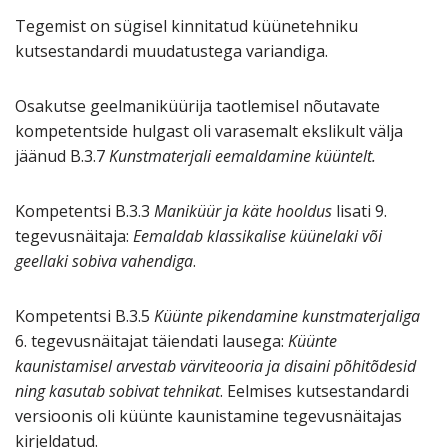
Tegemist on sügisel kinnitatud küünetehniku
kutsestandardi muudatustega variandiga.
Osakutse geelmaniküürija taotlemisel nõutavate
kompetentside hulgast oli varasemalt ekslikult välja
jäänud B.3.7
Kunstmaterjali eemaldamine küüntelt.
Kompetentsi B.3.3
Maniküür ja käte hooldus
lisati 9.
tegevusnäitaja:
Eemaldab klassikalise küünelaki või
geellaki sobiva vahendiga
.
Kompetentsi B.3.5
Küünte pikendamine kunstmaterjaliga
6. tegevusnäitajat täiendati lausega:
Küünte
kaunistamisel arvestab värviteooria ja disaini põhitõdesid
ning kasutab sobivat tehnikat
. Eelmises kutsestandardi
versioonis oli küünte kaunistamine tegevusnäitajas
kirjeldatud.