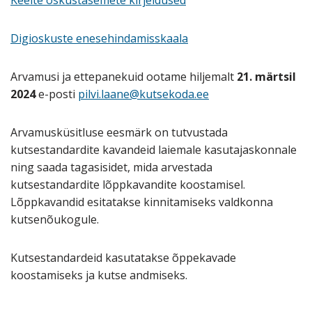
Digioskuste enesehindamisskaala
Arvamusi ja ettepanekuid ootame hiljemalt
21. märtsil
2024
e-posti
pilvi.laane@kutsekoda.ee
Arvamusküsitluse eesmärk on tutvustada
kutsestandardite kavandeid laiemale kasutajaskonnale
ning saada tagasisidet, mida arvestada
kutsestandardite lõppkavandite koostamisel.
Lõppkavandid esitatakse kinnitamiseks valdkonna
kutsenõukogule.
Kutsestandardeid kasutatakse õppekavade
koostamiseks ja kutse andmiseks.